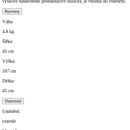
výškově nastavitelné protiskluzové nožičky, je vhodná do exteriéru.
Rozmery
Váha:
4.8 kg
Šířka:
45 cm
Výška:
107 cm
Délka:
45 cm
Vlastnosti
Umístění:
exteriér