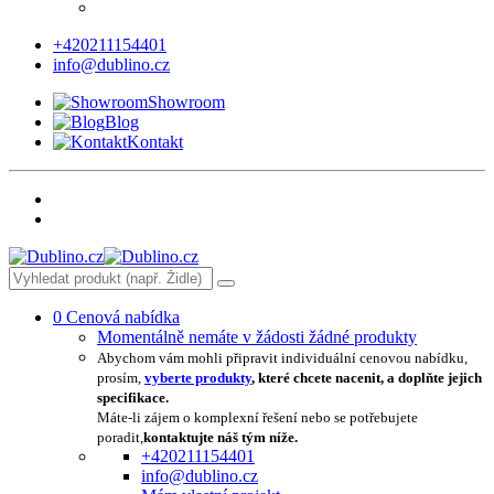
+420211154401
info@dublino.cz
Showroom
Blog
Kontakt
0
Cenová nabídka
Momentálně nemáte v žádosti žádné produkty
Abychom vám mohli připravit individuální cenovou nabídku,
prosím,
vyberte produkty
, které chcete nacenit, a doplňte jejich
specifikace.
Máte-li zájem o komplexní řešení nebo se potřebujete
poradit,
kontaktujte náš tým níže.
+420211154401
info@dublino.cz