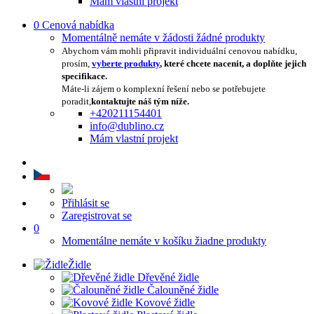
Mám vlastní projekt
0
Cenová nabídka
Momentálně nemáte v žádosti žádné produkty
Abychom vám mohli připravit individuální cenovou nabídku,
prosím,
vyberte produkty
, které chcete nacenit, a doplňte jejich
specifikace.
Máte-li zájem o komplexní řešení nebo se potřebujete
poradit,
kontaktujte náš tým níže.
+420211154401
info@dublino.cz
Mám vlastní projekt
Přihlásit se
Zaregistrovat se
0
Momentálne nemáte v košíku žiadne produkty
Židle
Dřevěné židle
Čalouněné židle
Kovové židle