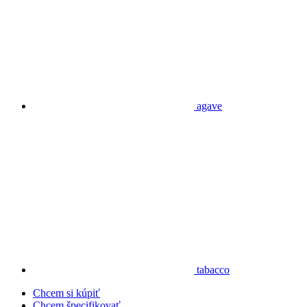
agave
tabacco
Chcem si kúpiť
Chcem špecifikovať