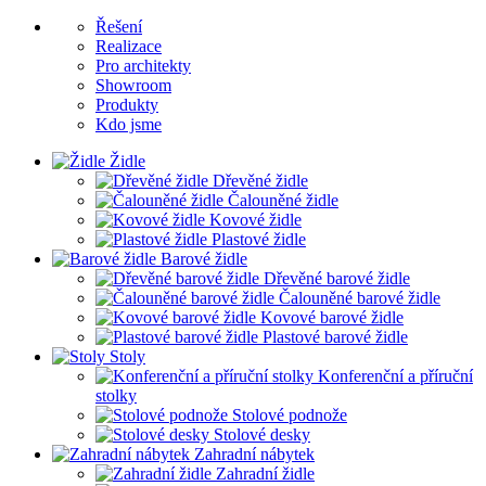
Řešení
Realizace
Pro architekty
Showroom
Produkty
Kdo jsme
Židle
Dřevěné židle
Čalouněné židle
Kovové židle
Plastové židle
Barové židle
Dřevěné barové židle
Čalouněné barové židle
Kovové barové židle
Plastové barové židle
Stoly
Konferenční a příruční
stolky
Stolové podnože
Stolové desky
Zahradní nábytek
Zahradní židle