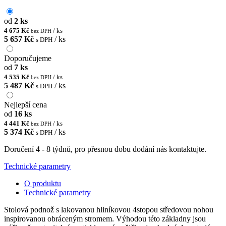
od
2 ks
4 675 Kč
/ ks
bez DPH
5 657 Kč
/ ks
s DPH
Doporučujeme
od
7 ks
4 535 Kč
/ ks
bez DPH
5 487 Kč
/ ks
s DPH
Nejlepší cena
od
16 ks
4 441 Kč
/ ks
bez DPH
5 374 Kč
/ ks
s DPH
Doručení 4 - 8 týdnů, pro přesnou dobu dodání nás kontaktujte.
Technické parametry
O produktu
Technické parametry
Stolová podnož s lakovanou hliníkovou 4stopou středovou nohou
inspirovanou obráceným stromem. Výhodou této základny jsou