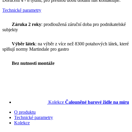
Doručení 4 - 8 týdnů, pro přesnou dobu dodání nás kontaktujte.
Technické parametry
Záruka 2 roky
: prodloužená záruční doba pro podnikatelské
subjekty
Výběr látek
: na výběr z více než 8300 potahových látek, které
splňují normy Martindale pro gastro
Bez nutnosti montáže
Kolekce
Čalouněné barové židle na míru
O produktu
Technické parametry
Kolekce