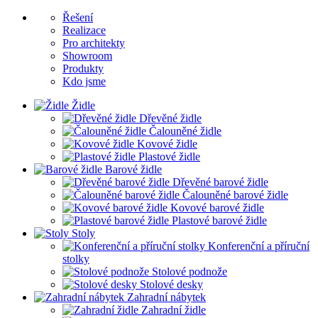
Řešení
Realizace
Pro architekty
Showroom
Produkty
Kdo jsme
Židle
Dřevěné židle
Čalouněné židle
Kovové židle
Plastové židle
Barové židle
Dřevěné barové židle
Čalouněné barové židle
Kovové barové židle
Plastové barové židle
Stoly
Konferenční a příruční
stolky
Stolové podnože
Stolové desky
Zahradní nábytek
Zahradní židle