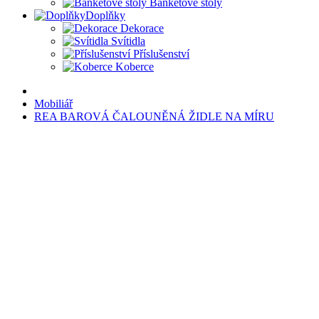
Banketové stoly
Doplňky
Dekorace
Svítidla
Příslušenství
Koberce
Mobiliář
REA BAROVÁ ČALOUNĚNÁ ŽIDLE NA MÍRU