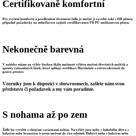
Certifikovaně komfortní
Pro zvýšení komfortu a prodloužení životnosti židle je možné ji vyrobit také s HR pěnou,
případné požadavky na nehořlavost zajistit certifikovanou FR PU molitanovou pěnou.
Nekonečně barevná
V nabídce máme na výběr širokou škálu možnosti výběru moření dřevěných nožiček a
spousty čalouněných látek, které splňují certifikaci Martindale s otěruvzdorností do
gastro prostor.
Vzorníky jsou k dispozici v showroomech, zašlete nám svou
představu či požadavek a my vám poradíme.
S nohama až po zem
Židle lze vyrobit s různými variantami nohou. Na výběr jsou nohy z bukobého dřeva s
kulatým nebo hranatým tvarem mořené do více odstínů. Dubové nohy s kulatým nebo