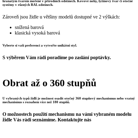
hranatým tvarem mořené v přírodních odstínech. Kovové nohy, lyžinový tvar či otočné
systémy v různých RAL odstínech.
Zároveň jsou židle u většiny modelů dostupné ve 2 výškách:
snížená barová
klasická vysoká barová
Vyberte si vaši preferenci a vytvořte unikátní styl.
S výběrem Vám rádi poradíme po zaslání poptávky.
Obrat až o 360 stupňů
U vybraných typů židlí je možnost osadit otočný 360 stupňový mechanismus nebo vratný
mechanismus s rozsahem více než 180 stupňů.
O možnostech použití mechanismu na vámi vybraném modelu
židle Vás rádi seznámíme. Kontaktujte nás