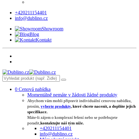
+420211154401
info@dublino.cz
Showroom
Blog
Kontakt
0
Cenová nabídka
Momentálně nemáte v žádosti žádné produkty
Abychom vám mohli připravit individuální cenovou nabídku,
prosím,
vyberte produkty
, které chcete nacenit, a doplňte jejich
specifikace.
Máte-li zájem o komplexní řešení nebo se potřebujete
poradit,
kontaktujte náš tým níže.
+420211154401
info@dublino.cz