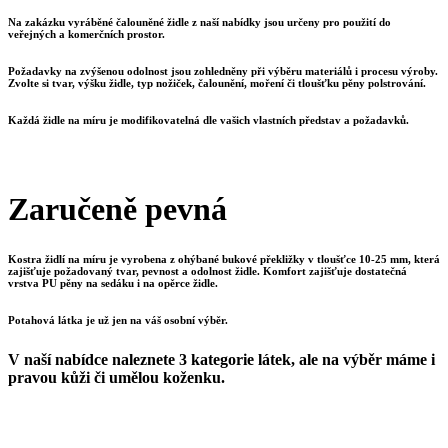
Na zakázku vyráběné čalouněné židle z naší nabídky jsou určeny pro použití do
veřejných a komerčních prostor.
Požadavky na zvýšenou odolnost jsou zohledněny při výběru materiálů i procesu výroby.
Zvolte si tvar, výšku židle, typ nožiček, čalounění, moření či tloušťku pěny polstrování.
Každá židle na míru je modifikovatelná dle vašich vlastních představ a požadavků.
Zaručeně pevná
Kostra židlí na míru je vyrobena z ohýbané bukové překližky v tloušťce 10-25 mm, která
zajišťuje požadovaný tvar, pevnost a odolnost židle. Komfort zajišťuje dostatečná
vrstva PU pěny na sedáku i na opěrce židle.
Potahová látka je už jen na váš osobní výběr.
V naší nabídce naleznete 3 kategorie látek, ale na výběr máme i
pravou kůži či umělou koženku.