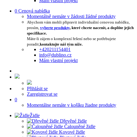
Mám vlastní projekt
0
Cenová nabídka
Momentálně nemáte v žádosti žádné produkty
Abychom vám mohli připravit individuální cenovou nabídku,
prosím,
vyberte produkty
, které chcete nacenit, a doplňte jejich
specifikace.
Máte-li zájem o komplexní řešení nebo se potřebujete
poradit,
kontaktujte náš tým níže.
+420211154401
info@dublino.cz
Mám vlastní projekt
Přihlásit se
Zaregistrovat se
0
Momentálne nemáte v košíku žiadne produkty
Židle
Dřevěné židle
Čalouněné židle
Kovové židle