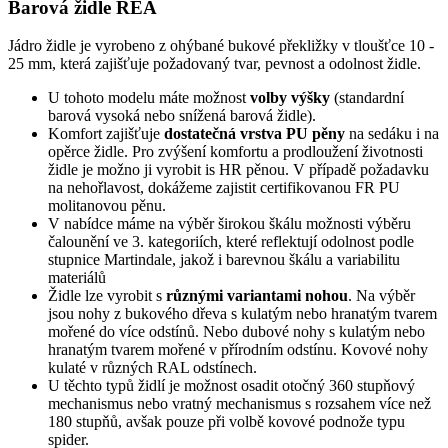
Barová židle REA
Jádro židle je vyrobeno z ohýbané bukové překližky v tloušťce 10 -
25 mm, která zajišťuje požadovaný tvar, pevnost a odolnost židle.
U tohoto modelu máte možnost
volby výšky
(standardní
barová vysoká nebo snížená barová židle).
Komfort zajišťuje
dostatečná vrstva PU pěny
na sedáku i na
opěrce židle. Pro zvýšení komfortu a prodloužení životnosti
židle je možno ji vyrobit is HR pěnou. V případě požadavku
na nehořlavost, dokážeme zajistit certifikovanou FR PU
molitanovou pěnu.
V nabídce máme na výběr širokou škálu možnosti výběru
čalounění ve 3. kategoriích, které reflektují odolnost podle
stupnice Martindale, jakož i barevnou škálu a variabilitu
materiálů
Židle lze vyrobit s
různými variantami nohou
. Na výběr
jsou nohy z bukového dřeva s kulatým nebo hranatým tvarem
mořené do více odstínů. Nebo dubové nohy s kulatým nebo
hranatým tvarem mořené v přírodním odstínu. Kovové nohy
kulaté v různých RAL odstínech.
U těchto typů židlí je možnost osadit otočný 360 stupňový
mechanismus nebo vratný mechanismus s rozsahem více než
180 stupňů, avšak pouze při volbě kovové podnože typu
spider.