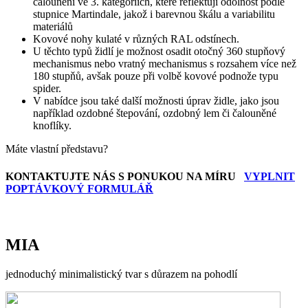
čalounění ve 3. kategoriích, které reflektují odolnost podle
stupnice Martindale, jakož i barevnou škálu a variabilitu
materiálů
Kovové nohy kulaté v různých RAL odstínech.
U těchto typů židlí je možnost osadit otočný 360 stupňový
mechanismus nebo vratný mechanismus s rozsahem více než
180 stupňů, avšak pouze při volbě kovové podnože typu
spider.
V nabídce jsou také další možnosti úprav židle, jako jsou
například ozdobné štepování, ozdobný lem či čalouněné
knoflíky.
Máte vlastní představu?
KONTAKTUJTE NÁS S PONUKOU NA MÍRU
VYPLNIT
POPTÁVKOVÝ FORMULÁŘ
MIA
jednoduchý minimalistický tvar s důrazem na pohodlí