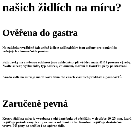
našich židlích na míru?
Ověřena do gastra
Na zakázku vyráběné čalouněné židle z naší nabídky jsou určeny pro použití do
veřejných a komerčních prostor.
Požadavky na zvýšenou odolnost jsou zohledněny při výběru materiálů i procesu výroby.
Zvolte si tvar, výšku židle, typ nožiček, čalounění, moření či tloušťku pěny polstrování.
Každá židle na míru je modifikovatelná dle vašich vlastních představ a požadavků.
Zaručeně pevná
Kostra židlí na míru je vyrobena z ohýbané bukové překližky v tloušťce 10-25 mm, která
zajišťuje požadovaný tvar, pevnost a odolnost židle. Komfort zajišťuje dostatečná
vrstva PU pěny na sedáku i na opěrce židle.