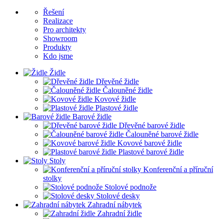
Řešení
Realizace
Pro architekty
Showroom
Produkty
Kdo jsme
Židle
Dřevěné židle
Čalouněné židle
Kovové židle
Plastové židle
Barové židle
Dřevěné barové židle
Čalouněné barové židle
Kovové barové židle
Plastové barové židle
Stoly
Konferenční a příruční
stolky
Stolové podnože
Stolové desky
Zahradní nábytek
Zahradní židle