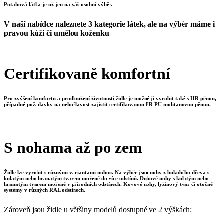
Potahová látka je už jen na váš osobní výběr.
V naší nabídce naleznete 3 kategorie látek, ale na výběr máme i
pravou kůži či umělou koženku.
Certifikovaně komfortní
Pro zvýšení komfortu a prodloužení životnosti židle je možné ji vyrobit také s HR pěnou,
případné požadavky na nehořlavost zajistit certifikovanou FR PU molitanovou pěnou.
S nohama až po zem
Židle lze vyrobit s různými variantami nohou. Na výběr jsou nohy z bukobého dřeva s
kulatým nebo hranatým tvarem mořené do více odstínů. Dubové nohy s kulatým nebo
hranatým tvarem mořené v přírodních odstínech. Kovové nohy, lyžinový tvar či otočné
systémy v různých RAL odstínech.
Zároveň jsou židle u většiny modelů dostupné ve 2 výškách: