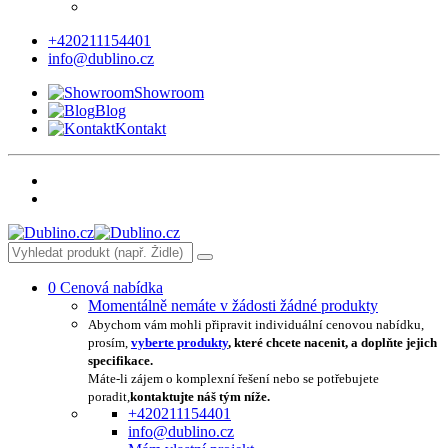
+420211154401
info@dublino.cz
Showroom
Blog
Kontakt
0
Cenová nabídka
Momentálně nemáte v žádosti žádné produkty
Abychom vám mohli připravit individuální cenovou nabídku,
prosím,
vyberte produkty
, které chcete nacenit, a doplňte jejich
specifikace.
Máte-li zájem o komplexní řešení nebo se potřebujete
poradit,
kontaktujte náš tým níže.
+420211154401
info@dublino.cz