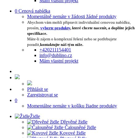
Mám vlastní projekt
0
Cenová nabídka
Momentálně nemáte v žádosti žádné produkty
Abychom vám mohli připravit individuální cenovou nabídku,
prosím,
vyberte produkty
, které chcete nacenit, a doplňte jejich
specifikace.
Máte-li zájem o komplexní řešení nebo se potřebujete
poradit,
kontaktujte náš tým níže.
+420211154401
info@dublino.cz
Mám vlastní projekt
Přihlásit se
Zaregistrovat se
0
Momentálne nemáte v košíku žiadne produkty
Židle
Dřevěné židle
Čalouněné židle
Kovové židle