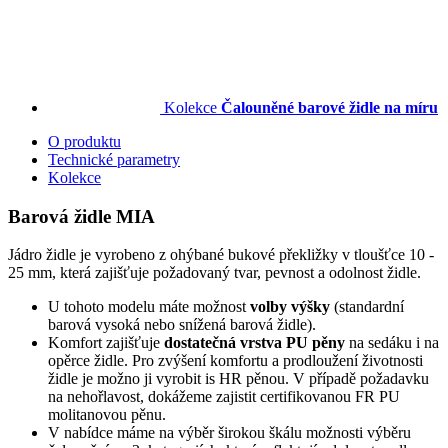
Kolekce
Čalouněné barové židle na míru
O produktu
Technické parametry
Kolekce
Barová židle MIA
Jádro židle je vyrobeno z ohýbané bukové překližky v tloušťce 10 -
25 mm, která zajišťuje požadovaný tvar, pevnost a odolnost židle.
U tohoto modelu máte možnost
volby výšky
(standardní
barová vysoká nebo snížená barová židle).
Komfort zajišťuje
dostatečná vrstva PU pěny
na sedáku i na
opěrce židle. Pro zvýšení komfortu a prodloužení životnosti
židle je možno ji vyrobit is HR pěnou. V případě požadavku
na nehořlavost, dokážeme zajistit certifikovanou FR PU
molitanovou pěnu.
V nabídce máme na výběr širokou škálu možnosti výběru