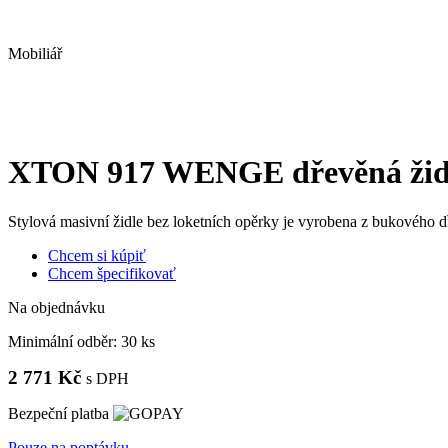
Mobiliář
XTON 917 WENGE dřevěná židl
Stylová masivní židle bez loketních opěrky je vyrobena z bukového
Chcem si kúpiť
Chcem špecifikovať
Na objednávku
Minimální odběr:
30 ks
2 771 Kč
s DPH
Bezpeční platba
Pouze na poptávku