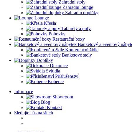
Zahradní stoly
Zahradní lounge
Zahradní doplňky
Lounge
Křesla
Taburety a pufy
Pohovky
Restaurační boxy
Banketový a eventový nábyt
Konferenční židle
Banketové stoly
Doplňky
Dekorace
Svítidla
Příslušenství
Koberce
Informace
Showroom
Blog
Kontakt
Sledujte nás na sítích