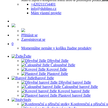
Máte-li zájem o komplexní řešení nebo se potřebujete poradit,
kont
+420211154401
info@dublino.cz
Mám vlastní projekt
Přihlásit se
Zaregistrovat se
0
Momentálne nemáte v košíku žiadne produkty
Židle
Dřevěné židle
Čalouněné židle
Kovové židle
Plastové židle
Barové židle
Dřevěné barové židle
Čalouněné barové židle
Kovové barové židle
Plastové barové židle
Stoly
Konferenční a příruční s