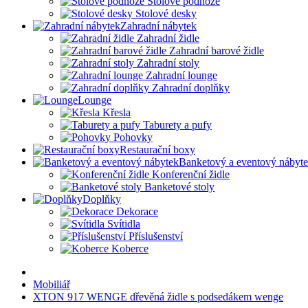
Stolové podnože
Stolové desky
Zahradní nábytek
Zahradní židle
Zahradní barové židle
Zahradní stoly
Zahradní lounge
Zahradní doplňky
Lounge
Křesla
Taburety a pufy
Pohovky
Restaurační boxy
Banketový a eventový nábyt
Konferenční židle
Banketové stoly
Doplňky
Dekorace
Svítidla
Příslušenství
Koberce
Mobiliář
XTON 917 WENGE dřevěná židle s podsedákem wenge