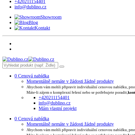
+420211154401
info@dublino.cz
Showroom
Blog
Kontakt
0
Cenová nabídka
Momentálně nemáte v žádosti žádné produkty
Abychom vám mohli připravit individuální cenovou nabídku, pro
Máte-li zájem o komplexní řešení nebo se potřebujete poradit,
kont
+420211154401
info@dublino.cz
Mám vlastní projekt
0
Cenová nabídka
Momentálně nemáte v žádosti žádné produkty
Abychom vám mohli připravit individuální cenovou nabídku, pro