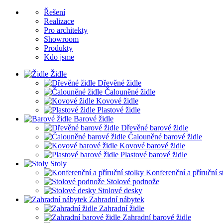
Řešení
Realizace
Pro architekty
Showroom
Produkty
Kdo jsme
Židle
Dřevěné židle
Čalouněné židle
Kovové židle
Plastové židle
Barové židle
Dřevěné barové židle
Čalouněné barové židle
Kovové barové židle
Plastové barové židle
Stoly
Konferenční a příruční s
Stolové podnože
Stolové desky
Zahradní nábytek
Zahradní židle
Zahradní barové židle