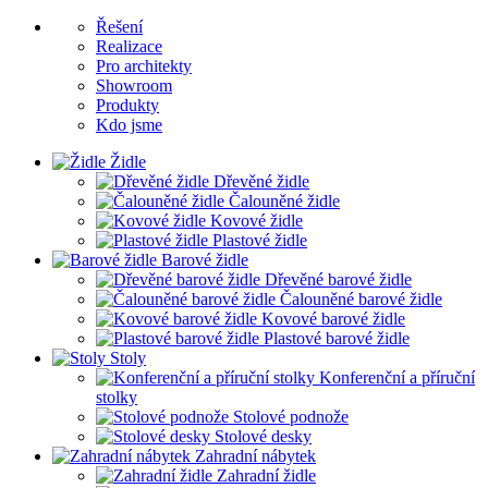
Řešení
Realizace
Pro architekty
Showroom
Produkty
Kdo jsme
Židle
Dřevěné židle
Čalouněné židle
Kovové židle
Plastové židle
Barové židle
Dřevěné barové židle
Čalouněné barové židle
Kovové barové židle
Plastové barové židle
Stoly
Konferenční a příruční
stolky
Stolové podnože
Stolové desky
Zahradní nábytek
Zahradní židle