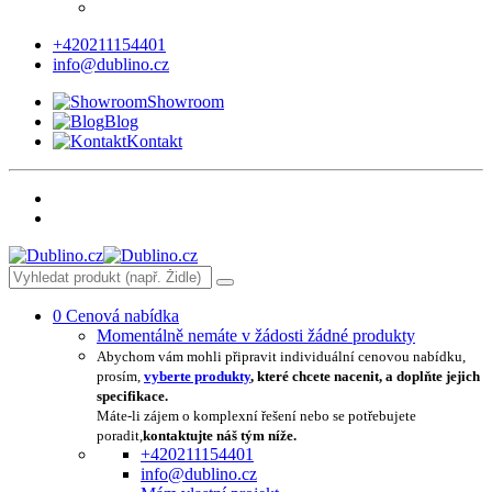
+420211154401
info@dublino.cz
Showroom
Blog
Kontakt
0
Cenová nabídka
Momentálně nemáte v žádosti žádné produkty
Abychom vám mohli připravit individuální cenovou nabídku,
prosím,
vyberte produkty
, které chcete nacenit, a doplňte jejich
specifikace.
Máte-li zájem o komplexní řešení nebo se potřebujete
poradit,
kontaktujte náš tým níže.
+420211154401
info@dublino.cz