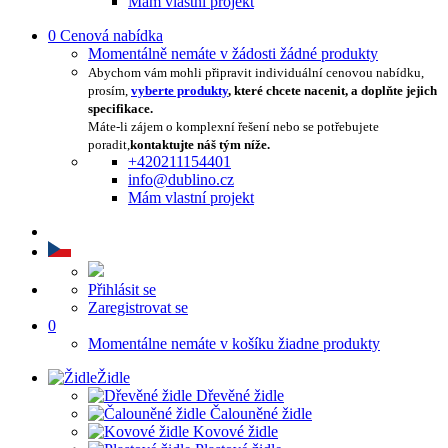
Mám vlastní projekt
0
Cenová nabídka
Momentálně nemáte v žádosti žádné produkty
Abychom vám mohli připravit individuální cenovou nabídku,
prosím,
vyberte produkty
, které chcete nacenit, a doplňte jejich
specifikace.
Máte-li zájem o komplexní řešení nebo se potřebujete
poradit,
kontaktujte náš tým níže.
+420211154401
info@dublino.cz
Mám vlastní projekt
Přihlásit se
Zaregistrovat se
0
Momentálne nemáte v košíku žiadne produkty
Židle
Dřevěné židle
Čalouněné židle
Kovové židle