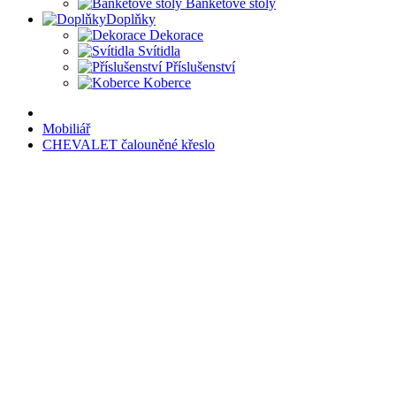
Banketové stoly
Doplňky
Dekorace
Svítidla
Příslušenství
Koberce
Mobiliář
CHEVALET čalouněné křeslo