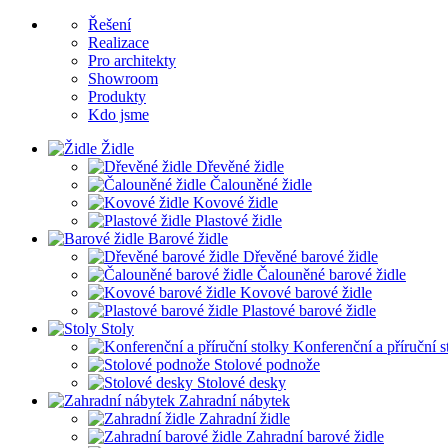
Řešení
Realizace
Pro architekty
Showroom
Produkty
Kdo jsme
Židle
Dřevěné židle
Čalouněné židle
Kovové židle
Plastové židle
Barové židle
Dřevěné barové židle
Čalouněné barové židle
Kovové barové židle
Plastové barové židle
Stoly
Konferenční a příruční s
Stolové podnože
Stolové desky
Zahradní nábytek
Zahradní židle
Zahradní barové židle