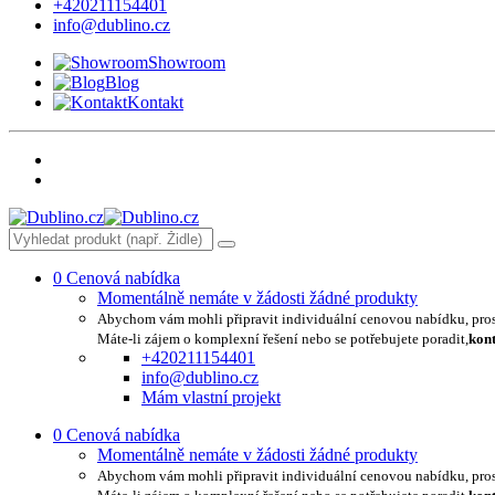
+420211154401
info@dublino.cz
Showroom
Blog
Kontakt
0
Cenová nabídka
Momentálně nemáte v žádosti žádné produkty
Abychom vám mohli připravit individuální cenovou nabídku, pro
Máte-li zájem o komplexní řešení nebo se potřebujete poradit,
kont
+420211154401
info@dublino.cz
Mám vlastní projekt
0
Cenová nabídka
Momentálně nemáte v žádosti žádné produkty
Abychom vám mohli připravit individuální cenovou nabídku, pro