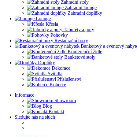
Zahradní stoly
Zahradní lounge
Zahradní doplňky
Lounge
Křesla
Taburety a pufy
Pohovky
Restaurační boxy
Banketový a eventový nábyt
Konferenční židle
Banketové stoly
Doplňky
Dekorace
Svítidla
Příslušenství
Koberce
Informace
Showroom
Blog
Kontakt
Sledujte nás na sítích