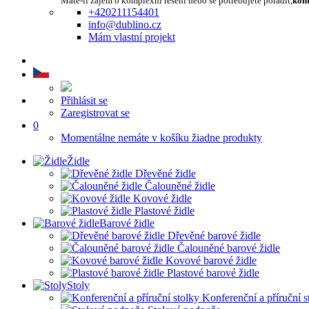
Máte-li zájem o komplexní řešení nebo se potřebujete poradit,
kont
+420211154401
info@dublino.cz
Mám vlastní projekt
Přihlásit se
Zaregistrovat se
0
Momentálne nemáte v košíku žiadne produkty
Židle
Dřevěné židle
Čalouněné židle
Kovové židle
Plastové židle
Barové židle
Dřevěné barové židle
Čalouněné barové židle
Kovové barové židle
Plastové barové židle
Stoly
Konferenční a příruční s