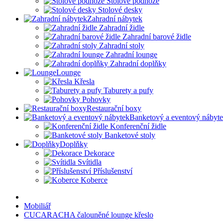
Stolové podnože
Stolové desky
Zahradní nábytek
Zahradní židle
Zahradní barové židle
Zahradní stoly
Zahradní lounge
Zahradní doplňky
Lounge
Křesla
Taburety a pufy
Pohovky
Restaurační boxy
Banketový a eventový nábyt
Konferenční židle
Banketové stoly
Doplňky
Dekorace
Svítidla
Příslušenství
Koberce
Mobiliář
CUCARACHA čalouněné lounge křeslo