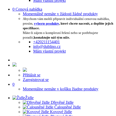
Mám vlastní projekt
0
Cenová nabídka
Momentálně nemáte v žádosti žádné produkty
Abychom vám mohli připravit individuální cenovou nabídku,
prosím,
vyberte produkty
, které chcete nacenit, a doplňte jejich
specifikace.
Máte-li zájem o komplexní řešení nebo se potřebujete
poradit,
kontaktujte náš tým níže.
+420211154401
info@dublino.cz
Mám vlastní projekt
Přihlásit se
Zaregistrovat se
0
Momentálne nemáte v košíku žiadne produkty
Židle
Dřevěné židle
Čalouněné židle
Kovové židle