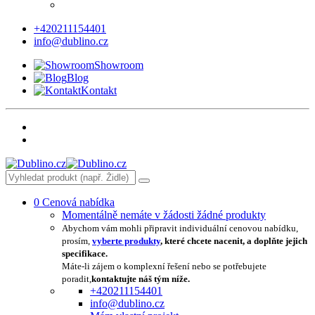
+420211154401
info@dublino.cz
Showroom
Blog
Kontakt
0
Cenová nabídka
Momentálně nemáte v žádosti žádné produkty
Abychom vám mohli připravit individuální cenovou nabídku,
prosím,
vyberte produkty
, které chcete nacenit, a doplňte jejich
specifikace.
Máte-li zájem o komplexní řešení nebo se potřebujete
poradit,
kontaktujte náš tým níže.
+420211154401
info@dublino.cz