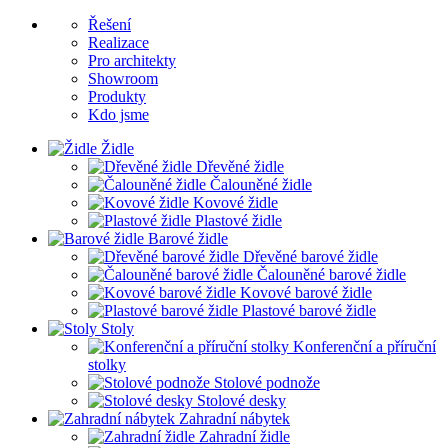
Řešení
Realizace
Pro architekty
Showroom
Produkty
Kdo jsme
Židle
Dřevěné židle
Čalouněné židle
Kovové židle
Plastové židle
Barové židle
Dřevěné barové židle
Čalouněné barové židle
Kovové barové židle
Plastové barové židle
Stoly
Konferenční a příruční
stolky
Stolové podnože
Stolové desky
Zahradní nábytek
Zahradní židle