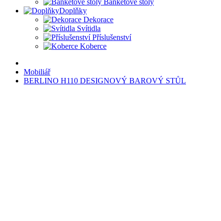
Banketové stoly
Doplňky
Dekorace
Svítidla
Příslušenství
Koberce
Mobiliář
BERLINO H110 DESIGNOVÝ BAROVÝ STŮL