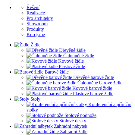
Řešení
Realizace
Pro architekty
Showroom
Produkty
Kdo jsme
Židle
Dřevěné židle
Čalouněné židle
Kovové židle
Plastové židle
Barové židle
Dřevěné barové židle
Čalouněné barové židle
Kovové barové židle
Plastové barové židle
Stoly
Konferenční a příruční
stolky
Stolové podnože
Stolové desky
Zahradní nábytek
Zahradní židle