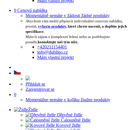
Mám vlastní projekt
0
Cenová nabídka
Momentálně nemáte v žádosti žádné produkty
Abychom vám mohli připravit individuální cenovou nabídku,
prosím,
vyberte produkty
, které chcete nacenit, a doplňte jejich
specifikace.
Máte-li zájem o komplexní řešení nebo se potřebujete
poradit,
kontaktujte náš tým níže.
+420211154401
info@dublino.cz
Mám vlastní projekt
Přihlásit se
Zaregistrovat se
0
Momentálne nemáte v košíku žiadne produkty
Židle
Dřevěné židle
Čalouněné židle
Kovové židle