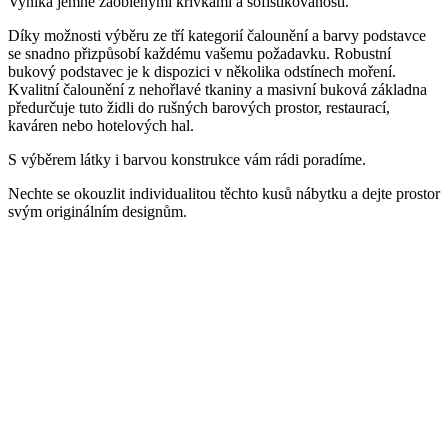
Vyniká jemně zaoblenými křivkami a sofistikovaností.
Díky možnosti výběru ze tří kategorií čalounění a barvy podstavce
se snadno přizpůsobí každému vašemu požadavku. Robustní
bukový podstavec je k dispozici v několika odstínech moření.
Kvalitní čalounění z nehořlavé tkaniny a masivní buková základna
předurčuje tuto židli do rušných barových prostor, restaurací,
kaváren nebo hotelových hal.
S výběrem látky i barvou konstrukce vám rádi poradíme.
Nechte se okouzlit individualitou těchto kusů nábytku a dejte prostor
svým originálním designům.