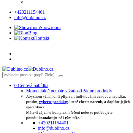
+420211154401
info@dublino.cz
Showroom
Blog
Kontakt
0
Cenová nabídka
Momentálně nemáte v žádosti žádné produkty
Abychom vám mohli připravit individuální cenovou nabídku,
prosím,
vyberte produkty
, které chcete nacenit, a doplňte jejich
specifikace.
Máte-li zájem o komplexní řešení nebo se potřebujete
poradit,
kontaktujte náš tým níže.
+420211154401
info@dublino.cz