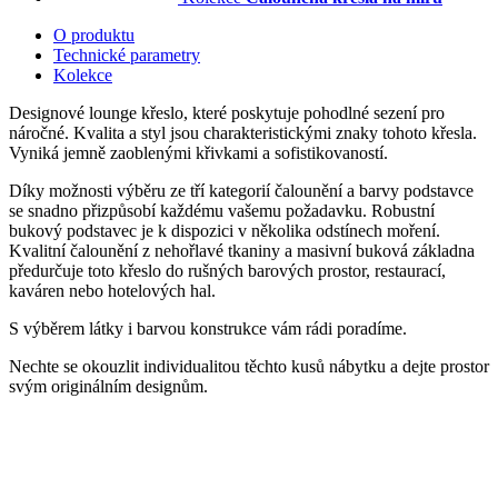
O produktu
Technické parametry
Kolekce
Designové lounge křeslo, které poskytuje pohodlné sezení pro
náročné. Kvalita a styl jsou charakteristickými znaky tohoto křesla.
Vyniká jemně zaoblenými křivkami a sofistikovaností.
Díky možnosti výběru ze tří kategorií čalounění a barvy podstavce
se snadno přizpůsobí každému vašemu požadavku. Robustní
bukový podstavec je k dispozici v několika odstínech moření.
Kvalitní čalounění z nehořlavé tkaniny a masivní buková základna
předurčuje toto křeslo do rušných barových prostor, restaurací,
kaváren nebo hotelových hal.
S výběrem látky i barvou konstrukce vám rádi poradíme.
Nechte se okouzlit individualitou těchto kusů nábytku a dejte prostor
svým originálním designům.