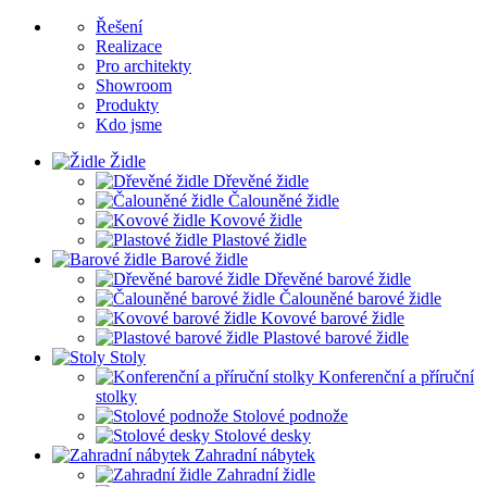
Řešení
Realizace
Pro architekty
Showroom
Produkty
Kdo jsme
Židle
Dřevěné židle
Čalouněné židle
Kovové židle
Plastové židle
Barové židle
Dřevěné barové židle
Čalouněné barové židle
Kovové barové židle
Plastové barové židle
Stoly
Konferenční a příruční
stolky
Stolové podnože
Stolové desky
Zahradní nábytek
Zahradní židle