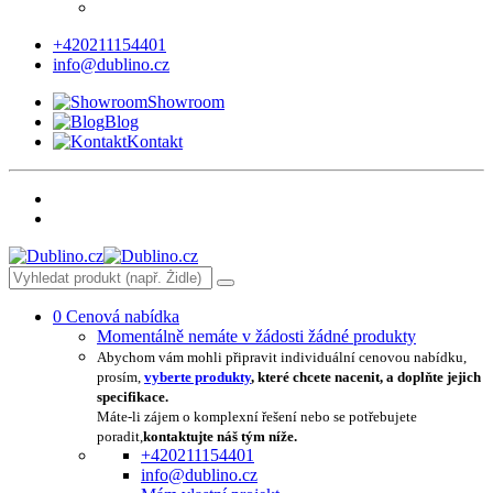
+420211154401
info@dublino.cz
Showroom
Blog
Kontakt
0
Cenová nabídka
Momentálně nemáte v žádosti žádné produkty
Abychom vám mohli připravit individuální cenovou nabídku,
prosím,
vyberte produkty
, které chcete nacenit, a doplňte jejich
specifikace.
Máte-li zájem o komplexní řešení nebo se potřebujete
poradit,
kontaktujte náš tým níže.
+420211154401
info@dublino.cz