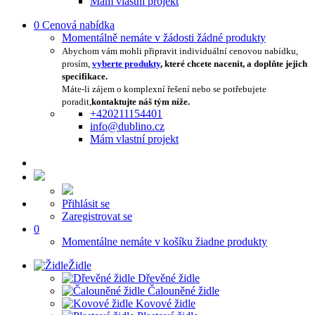
Mám vlastní projekt
0
Cenová nabídka
Momentálně nemáte v žádosti žádné produkty
Abychom vám mohli připravit individuální cenovou nabídku,
prosím,
vyberte produkty
, které chcete nacenit, a doplňte jejich
specifikace.
Máte-li zájem o komplexní řešení nebo se potřebujete
poradit,
kontaktujte náš tým níže.
+420211154401
info@dublino.cz
Mám vlastní projekt
Přihlásit se
Zaregistrovat se
0
Momentálne nemáte v košíku žiadne produkty
Židle
Dřevěné židle
Čalouněné židle
Kovové židle