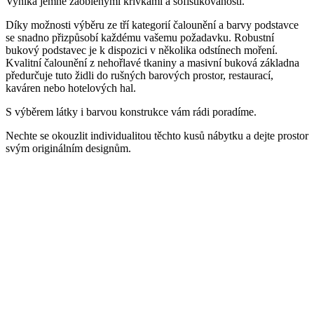
Vyniká jemně zaoblenými křivkami a sofistikovaností.
Díky možnosti výběru ze tří kategorií čalounění a barvy podstavce
se snadno přizpůsobí každému vašemu požadavku. Robustní
bukový podstavec je k dispozici v několika odstínech moření.
Kvalitní čalounění z nehořlavé tkaniny a masivní buková základna
předurčuje tuto židli do rušných barových prostor, restaurací,
kaváren nebo hotelových hal.
S výběrem látky i barvou konstrukce vám rádi poradíme.
Nechte se okouzlit individualitou těchto kusů nábytku a dejte prostor
svým originálním designům.