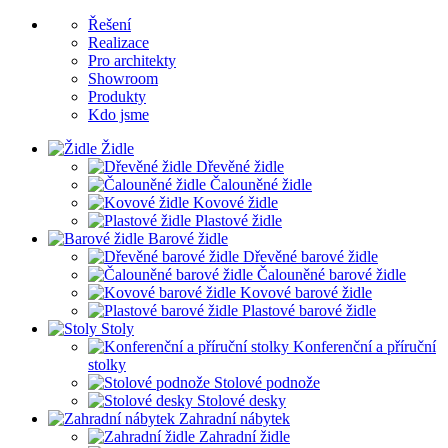
Řešení
Realizace
Pro architekty
Showroom
Produkty
Kdo jsme
Židle
Dřevěné židle
Čalouněné židle
Kovové židle
Plastové židle
Barové židle
Dřevěné barové židle
Čalouněné barové židle
Kovové barové židle
Plastové barové židle
Stoly
Konferenční a příruční
stolky
Stolové podnože
Stolové desky
Zahradní nábytek
Zahradní židle