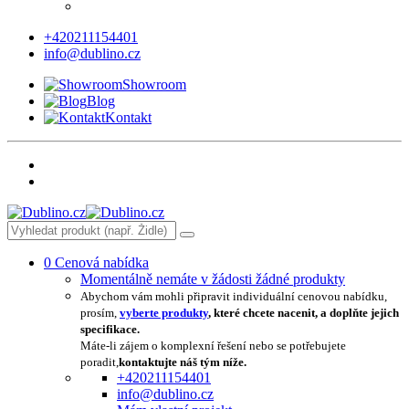
+420211154401
info@dublino.cz
Showroom
Blog
Kontakt
0
Cenová nabídka
Momentálně nemáte v žádosti žádné produkty
Abychom vám mohli připravit individuální cenovou nabídku,
prosím,
vyberte produkty
, které chcete nacenit, a doplňte jejich
specifikace.
Máte-li zájem o komplexní řešení nebo se potřebujete
poradit,
kontaktujte náš tým níže.
+420211154401
info@dublino.cz