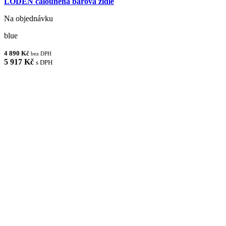
LODEN čalouněná barová židle
Na objednávku
blue
4 890 Kč
bez DPH
5 917 Kč
s DPH