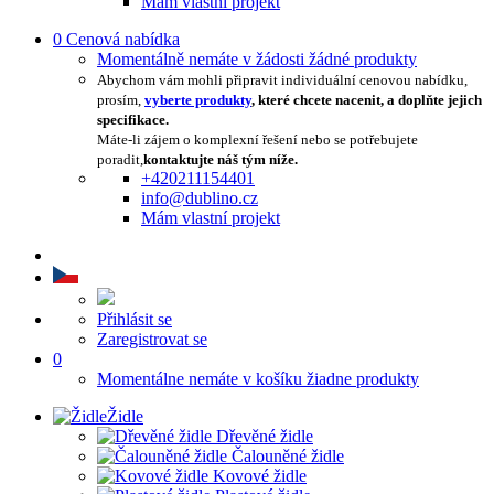
Mám vlastní projekt
0
Cenová nabídka
Momentálně nemáte v žádosti žádné produkty
Abychom vám mohli připravit individuální cenovou nabídku,
prosím,
vyberte produkty
, které chcete nacenit, a doplňte jejich
specifikace.
Máte-li zájem o komplexní řešení nebo se potřebujete
poradit,
kontaktujte náš tým níže.
+420211154401
info@dublino.cz
Mám vlastní projekt
Přihlásit se
Zaregistrovat se
0
Momentálne nemáte v košíku žiadne produkty
Židle
Dřevěné židle
Čalouněné židle
Kovové židle