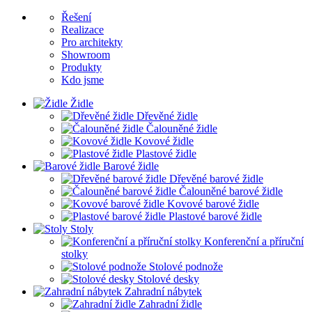
Řešení
Realizace
Pro architekty
Showroom
Produkty
Kdo jsme
Židle
Dřevěné židle
Čalouněné židle
Kovové židle
Plastové židle
Barové židle
Dřevěné barové židle
Čalouněné barové židle
Kovové barové židle
Plastové barové židle
Stoly
Konferenční a příruční
stolky
Stolové podnože
Stolové desky
Zahradní nábytek
Zahradní židle