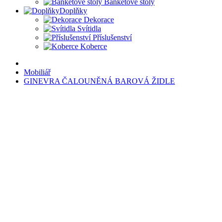
Banketové stoly
Doplňky
Dekorace
Svítidla
Příslušenství
Koberce
Mobiliář
GINEVRA ČALOUNĚNÁ BAROVÁ ŽIDLE