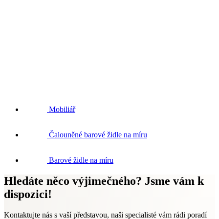
Mobiliář
Čalouněné barové židle na míru
Barové židle na míru
Hledáte něco výjimečného? Jsme vám k
dispozici!
Kontaktujte nás s vaší představou, naši specialisté vám rádi poradí