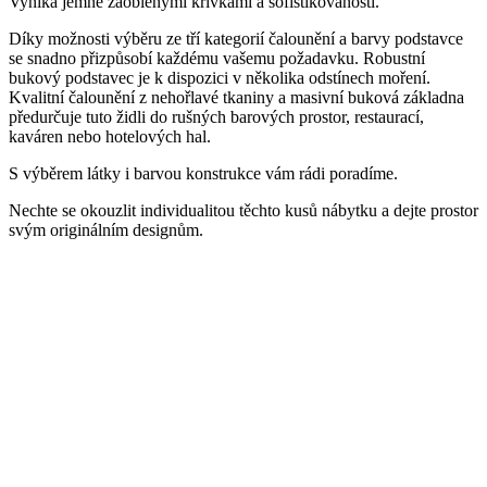
Vyniká jemně zaoblenými křivkami a sofistikovaností.
Díky možnosti výběru ze tří kategorií čalounění a barvy podstavce
se snadno přizpůsobí každému vašemu požadavku. Robustní
bukový podstavec je k dispozici v několika odstínech moření.
Kvalitní čalounění z nehořlavé tkaniny a masivní buková základna
předurčuje tuto židli do rušných barových prostor, restaurací,
kaváren nebo hotelových hal.
S výběrem látky i barvou konstrukce vám rádi poradíme.
Nechte se okouzlit individualitou těchto kusů nábytku a dejte prostor
svým originálním designům.