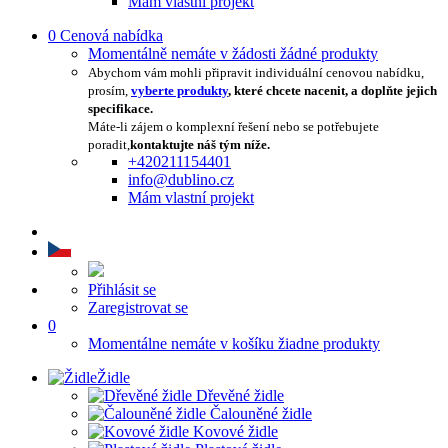
Mám vlastní projekt
0
Cenová nabídka
Momentálně nemáte v žádosti žádné produkty
Abychom vám mohli připravit individuální cenovou nabídku,
prosím,
vyberte produkty
, které chcete nacenit, a doplňte jejich
specifikace.
Máte-li zájem o komplexní řešení nebo se potřebujete
poradit,
kontaktujte náš tým níže.
+420211154401
info@dublino.cz
Mám vlastní projekt
Přihlásit se
Zaregistrovat se
0
Momentálne nemáte v košíku žiadne produkty
Židle
Dřevěné židle
Čalouněné židle
Kovové židle