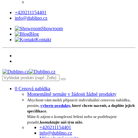
+420211154401
info@dublino.cz
Showroom
Blog
Kontakt
0
Cenová nabídka
Momentálně nemáte v žádosti žádné produkty
Abychom vám mohli připravit individuální cenovou nabídku,
prosím,
vyberte produkty
, které chcete nacenit, a doplňte jejich
specifikace.
Máte-li zájem o komplexní řešení nebo se potřebujete
poradit,
kontaktujte náš tým níže.
+420211154401
info@dublino.cz