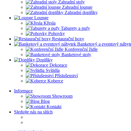
Zahradní stoly
Zahradní lounge
Zahradní doplňky
Lounge
Křesla
Taburety a pufy
Pohovky
Restaurační boxy
Banketový a eventový nábyt
Konferenční židle
Banketové stoly
Doplňky
Dekorace
Svítidla
Příslušenství
Koberce
Informace
Showroom
Blog
Kontakt
Sledujte nás na sítích