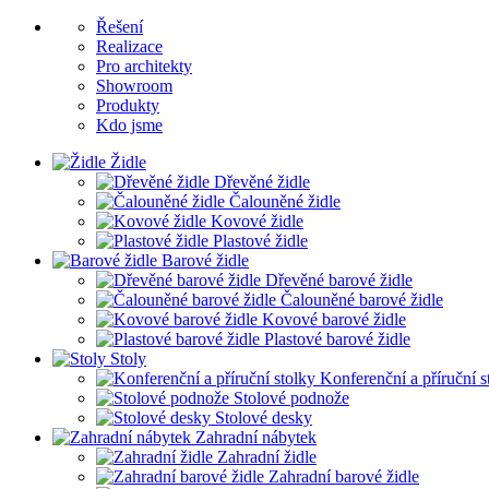
Řešení
Realizace
Pro architekty
Showroom
Produkty
Kdo jsme
Židle
Dřevěné židle
Čalouněné židle
Kovové židle
Plastové židle
Barové židle
Dřevěné barové židle
Čalouněné barové židle
Kovové barové židle
Plastové barové židle
Stoly
Konferenční a příruční s
Stolové podnože
Stolové desky
Zahradní nábytek
Zahradní židle
Zahradní barové židle