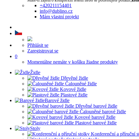
Máte-li zájem o komplexní řešení nebo se potřebujete poradit,
kont
+420211154401
info@dublino.cz
Mám vlastní projekt
Přihlásit se
Zaregistrovat se
0
Momentálne nemáte v košíku žiadne produkty
Židle
Dřevěné židle
Čalouněné židle
Kovové židle
Plastové židle
Barové židle
Dřevěné barové židle
Čalouněné barové židle
Kovové barové židle
Plastové barové židle
Stoly
Konferenční a příruční s