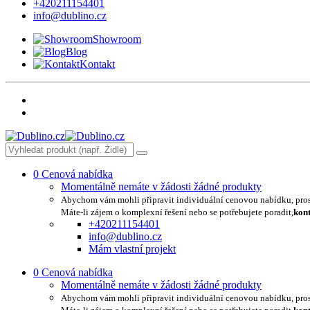
+420211154401
info@dublino.cz
Showroom
Blog
Kontakt
0
Cenová nabídka
Momentálně nemáte v žádosti žádné produkty
Abychom vám mohli připravit individuální cenovou nabídku, pro
Máte-li zájem o komplexní řešení nebo se potřebujete poradit,
kont
+420211154401
info@dublino.cz
Mám vlastní projekt
0
Cenová nabídka
Momentálně nemáte v žádosti žádné produkty
Abychom vám mohli připravit individuální cenovou nabídku, pro