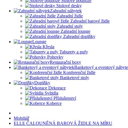
Stolové podnože
Stolové desky
Zahradní nábytek
Zahradní židle
Zahradní barové židle
Zahradní stoly
Zahradní lounge
Zahradní doplňky
Lounge
Křesla
Taburety a pufy
Pohovky
Restaurační boxy
Banketový a eventový nábyt
Konferenční židle
Banketové stoly
Doplňky
Dekorace
Svítidla
Příslušenství
Koberce
Mobiliář
ELLE ČALOUNĚNÁ BAROVÁ ŽIDLE NA MÍRU