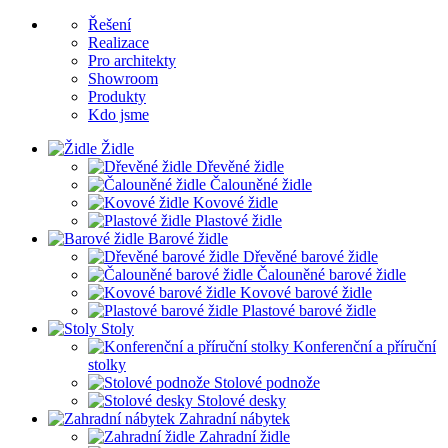
Řešení
Realizace
Pro architekty
Showroom
Produkty
Kdo jsme
Židle
Dřevěné židle
Čalouněné židle
Kovové židle
Plastové židle
Barové židle
Dřevěné barové židle
Čalouněné barové židle
Kovové barové židle
Plastové barové židle
Stoly
Konferenční a příruční
stolky
Stolové podnože
Stolové desky
Zahradní nábytek
Zahradní židle