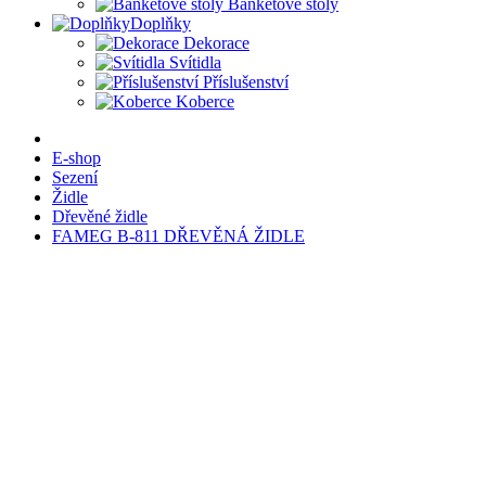
Banketové stoly
Doplňky
Dekorace
Svítidla
Příslušenství
Koberce
E-shop
Sezení
Židle
Dřevěné židle
FAMEG B-811 DŘEVĚNÁ ŽIDLE