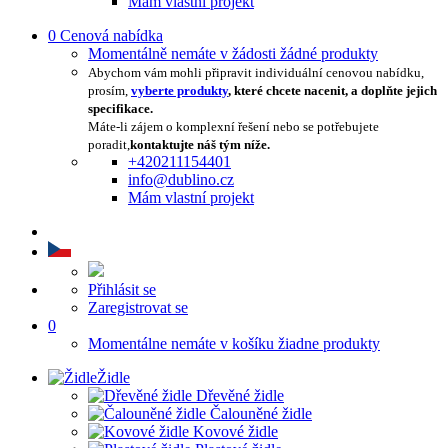
Mám vlastní projekt
0
Cenová nabídka
Momentálně nemáte v žádosti žádné produkty
Abychom vám mohli připravit individuální cenovou nabídku,
prosím,
vyberte produkty
, které chcete nacenit, a doplňte jejich
specifikace.
Máte-li zájem o komplexní řešení nebo se potřebujete
poradit,
kontaktujte náš tým níže.
+420211154401
info@dublino.cz
Mám vlastní projekt
Přihlásit se
Zaregistrovat se
0
Momentálne nemáte v košíku žiadne produkty
Židle
Dřevěné židle
Čalouněné židle
Kovové židle