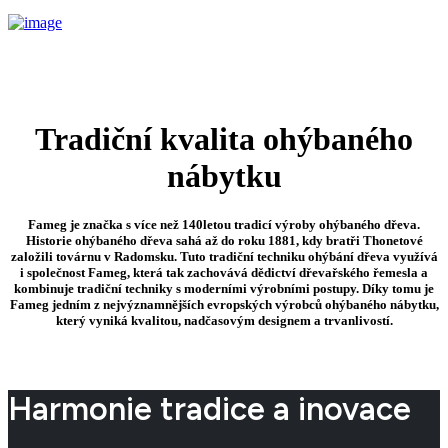
Tradiční kvalita ohýbaného
nábytku
Fameg je značka s více než 140letou tradicí výroby ohýbaného dřeva.
Historie ohýbaného dřeva sahá až do roku 1881, kdy bratři Thonetové
založili továrnu v Radomsku. Tuto tradiční techniku ohýbání dřeva využívá
i společnost Fameg, která tak zachovává dědictví dřevařského řemesla a
kombinuje tradiční techniky s moderními výrobními postupy. Díky tomu je
Fameg jedním z nejvýznamnějších evropských výrobců ohýbaného nábytku,
který vyniká kvalitou, nadčasovým designem a trvanlivostí.
Harmonie tradice a inovace