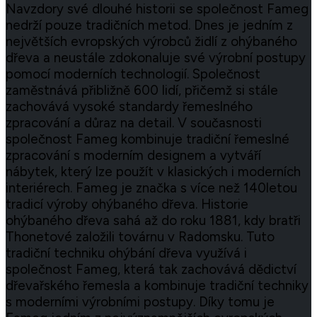
Navzdory své dlouhé historii se společnost Fameg
nedrží pouze tradičních metod. Dnes je jedním z
největších evropských výrobců židlí z ohýbaného
dřeva a neustále zdokonaluje své výrobní postupy
pomocí moderních technologií. Společnost
zaměstnává přibližně 600 lidí, přičemž si stále
zachovává vysoké standardy řemeslného
zpracování a důraz na detail. V současnosti
společnost Fameg kombinuje tradiční řemeslné
zpracování s moderním designem a vytváří
nábytek, který lze použít v klasických i moderních
interiérech. Fameg je značka s více než 140letou
tradicí výroby ohýbaného dřeva. Historie
ohýbaného dřeva sahá až do roku 1881, kdy bratři
Thonetové založili továrnu v Radomsku. Tuto
tradiční techniku ohýbání dřeva využívá i
společnost Fameg, která tak zachovává dědictví
dřevařského řemesla a kombinuje tradiční techniky
s moderními výrobními postupy. Díky tomu je