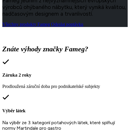
Fameg jedním z nejvýznamnějších evropských
výrobců ohýbaného nábytku, který vyniká kvalitou,
nadčasovým designem a trvanlivostí.
Všechny produkty Fameg
Odeslat poptávku
Znáte výhody značky Fameg?
Záruka 2 roky
Prodloužená záruční doba pro podnikatelské subjekty
Výběr látek
N
a výběr ze 3. kategorií potahových látek, které splňují
normy Martindale pro gastro