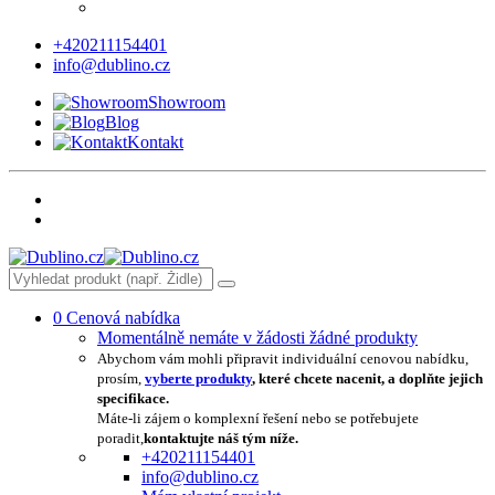
+420211154401
info@dublino.cz
Showroom
Blog
Kontakt
0
Cenová nabídka
Momentálně nemáte v žádosti žádné produkty
Abychom vám mohli připravit individuální cenovou nabídku,
prosím,
vyberte produkty
, které chcete nacenit, a doplňte jejich
specifikace.
Máte-li zájem o komplexní řešení nebo se potřebujete
poradit,
kontaktujte náš tým níže.
+420211154401
info@dublino.cz