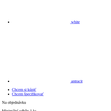
white
antracit
Chcem si kúpiť
Chcem špecifikovať
Na objednávku
Minimální odběr:
1 ks