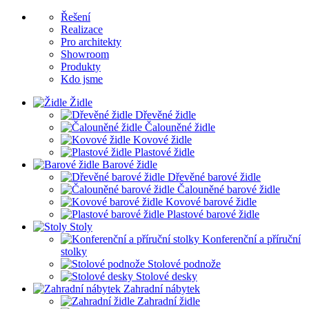
Řešení
Realizace
Pro architekty
Showroom
Produkty
Kdo jsme
Židle
Dřevěné židle
Čalouněné židle
Kovové židle
Plastové židle
Barové židle
Dřevěné barové židle
Čalouněné barové židle
Kovové barové židle
Plastové barové židle
Stoly
Konferenční a příruční
stolky
Stolové podnože
Stolové desky
Zahradní nábytek
Zahradní židle