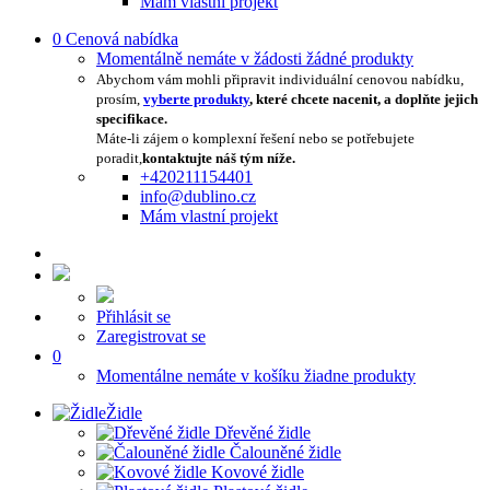
Mám vlastní projekt
0
Cenová nabídka
Momentálně nemáte v žádosti žádné produkty
Abychom vám mohli připravit individuální cenovou nabídku,
prosím,
vyberte produkty
, které chcete nacenit, a doplňte jejich
specifikace.
Máte-li zájem o komplexní řešení nebo se potřebujete
poradit,
kontaktujte náš tým níže.
+420211154401
info@dublino.cz
Mám vlastní projekt
Přihlásit se
Zaregistrovat se
0
Momentálne nemáte v košíku žiadne produkty
Židle
Dřevěné židle
Čalouněné židle
Kovové židle