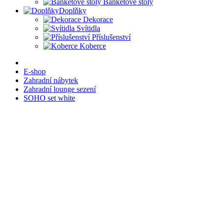
Banketové stoly
Doplňky
Dekorace
Svítidla
Příslušenství
Koberce
E-shop
Zahradní nábytek
Zahradní lounge sezení
SOHO set white