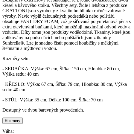
křesel a kávového stolku. Všechny sety, židle i lehátka z produkce
GRATTONI jsou vyrobeny z kvalitního hliníku ručně svařované
výroby. Navíc výplň čalouněných podsedáků nebo polštářů
obsahuje FAST DRY FOAM, což je síťovaná polyuretanová pěna s
extra otevřenými buňkami, které umožňují maximální odvod vody a
vzduchu. Díky tomu jsou produkty voděodolné. Tkaniny, které jsou
aplikovány na podsedácích nebo polštářích jsou z tkaniny
Sunbrella®. Lze je snadno čistit pomocí houbičky s měkkými
štětinami a mýdlovou vodou.
Rozměry setu:
- SEDAČKA: Výška: 67 cm, Šířka: 150 cm, Hloubka: 80 cm,
Výška sedu: 40 cm
- KŘESLO: Výška: 67 cm, Šířka: 79 cm, Hloubka: 80 cm, Výška
sedu: 40 cm
- STŮL: Výška: 35 cm, Délka: 100 cm, Šířka: 70 cm
Dostupný ve dvou barevných provedeních.
Rozmery
Váha: