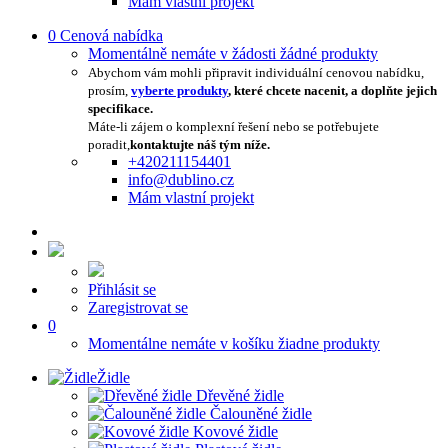
Mám vlastní projekt
0
Cenová nabídka
Momentálně nemáte v žádosti žádné produkty
Abychom vám mohli připravit individuální cenovou nabídku,
prosím,
vyberte produkty
, které chcete nacenit, a doplňte jejich
specifikace.
Máte-li zájem o komplexní řešení nebo se potřebujete
poradit,
kontaktujte náš tým níže.
+420211154401
info@dublino.cz
Mám vlastní projekt
Přihlásit se
Zaregistrovat se
0
Momentálne nemáte v košíku žiadne produkty
Židle
Dřevěné židle
Čalouněné židle
Kovové židle