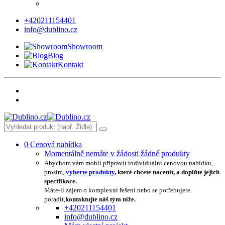
+420211154401
info@dublino.cz
Showroom
Blog
Kontakt
0
Cenová nabídka
Momentálně nemáte v žádosti žádné produkty
Abychom vám mohli připravit individuální cenovou nabídku,
prosím,
vyberte produkty
, které chcete nacenit, a doplňte jejich
specifikace.
Máte-li zájem o komplexní řešení nebo se potřebujete
poradit,
kontaktujte náš tým níže.
+420211154401
info@dublino.cz