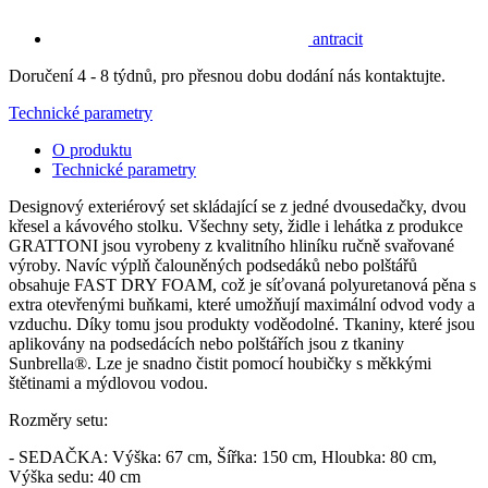
antracit
Doručení 4 - 8 týdnů, pro přesnou dobu dodání nás kontaktujte.
Technické parametry
O produktu
Technické parametry
Designový exteriérový set skládající se z jedné dvousedačky, dvou
křesel a kávového stolku. Všechny sety, židle i lehátka z produkce
GRATTONI jsou vyrobeny z kvalitního hliníku ručně svařované
výroby. Navíc výplň čalouněných podsedáků nebo polštářů
obsahuje FAST DRY FOAM, což je síťovaná polyuretanová pěna s
extra otevřenými buňkami, které umožňují maximální odvod vody a
vzduchu. Díky tomu jsou produkty voděodolné. Tkaniny, které jsou
aplikovány na podsedácích nebo polštářích jsou z tkaniny
Sunbrella®. Lze je snadno čistit pomocí houbičky s měkkými
štětinami a mýdlovou vodou.
Rozměry setu:
- SEDAČKA: Výška: 67 cm, Šířka: 150 cm, Hloubka: 80 cm,
Výška sedu: 40 cm