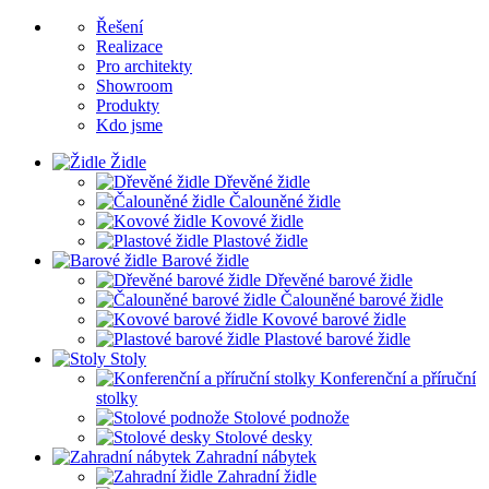
Řešení
Realizace
Pro architekty
Showroom
Produkty
Kdo jsme
Židle
Dřevěné židle
Čalouněné židle
Kovové židle
Plastové židle
Barové židle
Dřevěné barové židle
Čalouněné barové židle
Kovové barové židle
Plastové barové židle
Stoly
Konferenční a příruční
stolky
Stolové podnože
Stolové desky
Zahradní nábytek
Zahradní židle