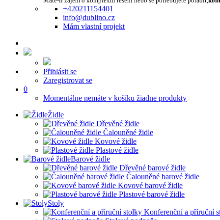
Máte-li zájem o komplexní řešení nebo se potřebujete poradit,
kont
+420211154401
info@dublino.cz
Mám vlastní projekt
Přihlásit se
Zaregistrovat se
0
Momentálne nemáte v košíku žiadne produkty
Židle
Dřevěné židle
Čalouněné židle
Kovové židle
Plastové židle
Barové židle
Dřevěné barové židle
Čalouněné barové židle
Kovové barové židle
Plastové barové židle
Stoly
Konferenční a příruční s