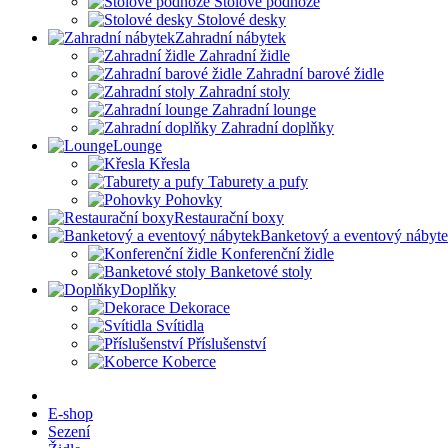
Stolové podnože
Stolové desky
Zahradní nábytek
Zahradní židle
Zahradní barové židle
Zahradní stoly
Zahradní lounge
Zahradní doplňky
Lounge
Křesla
Taburety a pufy
Pohovky
Restaurační boxy
Banketový a eventový nábyt
Konferenční židle
Banketové stoly
Doplňky
Dekorace
Svítidla
Příslušenství
Koberce
E-shop
Sezení