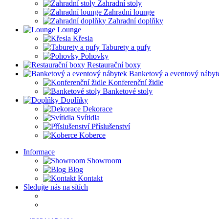
Zahradní stoly
Zahradní lounge
Zahradní doplňky
Lounge
Křesla
Taburety a pufy
Pohovky
Restaurační boxy
Banketový a eventový nábyt
Konferenční židle
Banketové stoly
Doplňky
Dekorace
Svítidla
Příslušenství
Koberce
Informace
Showroom
Blog
Kontakt
Sledujte nás na sítích