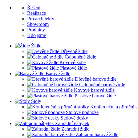
Řešení
Realizace
Pro architekty
Showroom
Produkty
Kdo jsme
Židle
Dřevěné židle
Čalouněné židle
Kovové židle
Plastové židle
Barové židle
Dřevěné barové židle
Čalouněné barové židle
Kovové barové židle
Plastové barové židle
Stoly
Konferenční a příruční s
Stolové podnože
Stolové desky
Zahradní nábytek
Zahradní židle
Zahradní barové židle