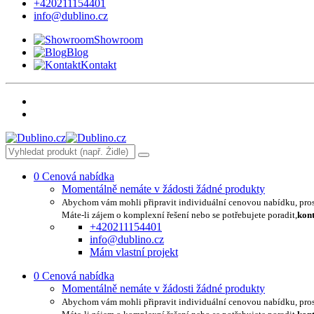
+420211154401
info@dublino.cz
Showroom
Blog
Kontakt
0
Cenová nabídka
Momentálně nemáte v žádosti žádné produkty
Abychom vám mohli připravit individuální cenovou nabídku, pro
Máte-li zájem o komplexní řešení nebo se potřebujete poradit,
kont
+420211154401
info@dublino.cz
Mám vlastní projekt
0
Cenová nabídka
Momentálně nemáte v žádosti žádné produkty
Abychom vám mohli připravit individuální cenovou nabídku, pro