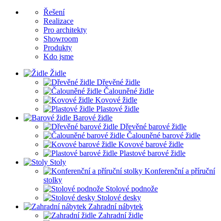
Řešení
Realizace
Pro architekty
Showroom
Produkty
Kdo jsme
Židle
Dřevěné židle
Čalouněné židle
Kovové židle
Plastové židle
Barové židle
Dřevěné barové židle
Čalouněné barové židle
Kovové barové židle
Plastové barové židle
Stoly
Konferenční a příruční
stolky
Stolové podnože
Stolové desky
Zahradní nábytek
Zahradní židle