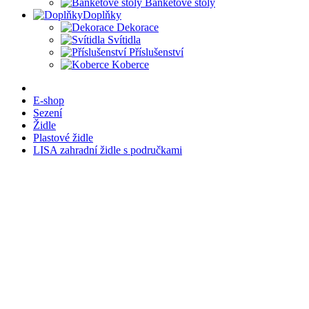
Banketové stoly
Doplňky
Dekorace
Svítidla
Příslušenství
Koberce
E-shop
Sezení
Židle
Plastové židle
LISA zahradní židle s područkami