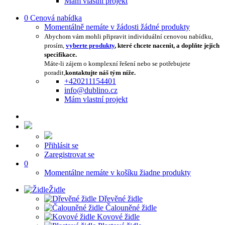
Mám vlastní projekt
0
Cenová nabídka
Momentálně nemáte v žádosti žádné produkty
Abychom vám mohli připravit individuální cenovou nabídku,
prosím,
vyberte produkty
, které chcete nacenit, a doplňte jejich
specifikace.
Máte-li zájem o komplexní řešení nebo se potřebujete
poradit,
kontaktujte náš tým níže.
+420211154401
info@dublino.cz
Mám vlastní projekt
Přihlásit se
Zaregistrovat se
0
Momentálne nemáte v košíku žiadne produkty
Židle
Dřevěné židle
Čalouněné židle
Kovové židle