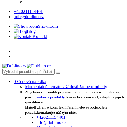
+420211154401
info@dublino.cz
Showroom
Blog
Kontakt
0
Cenová nabídka
Momentálně nemáte v žádosti žádné produkty
Abychom vám mohli připravit individuální cenovou nabídku,
prosím,
vyberte produkty
, které chcete nacenit, a doplňte jejich
specifikace.
Máte-li zájem o komplexní řešení nebo se potřebujete
poradit,
kontaktujte náš tým níže.
+420211154401
info@dublino.cz