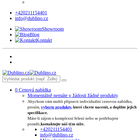
+420211154401
info@dublino.cz
Showroom
Blog
Kontakt
0
Cenová nabídka
Momentálně nemáte v žádosti žádné produkty
Abychom vám mohli připravit individuální cenovou nabídku,
prosím,
vyberte produkty
, které chcete nacenit, a doplňte jejich
specifikace.
Máte-li zájem o komplexní řešení nebo se potřebujete
poradit,
kontaktujte náš tým níže.
+420211154401
info@dublino.cz