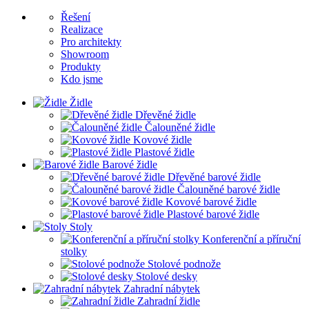
Řešení
Realizace
Pro architekty
Showroom
Produkty
Kdo jsme
Židle
Dřevěné židle
Čalouněné židle
Kovové židle
Plastové židle
Barové židle
Dřevěné barové židle
Čalouněné barové židle
Kovové barové židle
Plastové barové židle
Stoly
Konferenční a příruční
stolky
Stolové podnože
Stolové desky
Zahradní nábytek
Zahradní židle