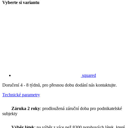
Vyberte si variantu
squared
Doručení 4 - 8 týdnů, pro přesnou dobu dodání nás kontaktujte.
Technické parametry
Záruka 2 roky
: prodloužená záruční doba pro podnikatelské
subjekty
Výběr látek
: na výběr z více než 8300 potahových látek, které