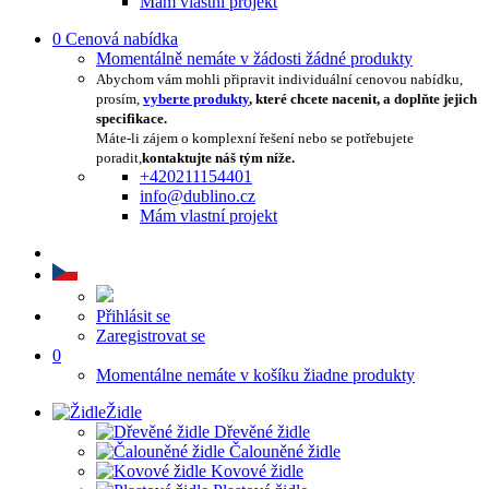
Mám vlastní projekt
0
Cenová nabídka
Momentálně nemáte v žádosti žádné produkty
Abychom vám mohli připravit individuální cenovou nabídku,
prosím,
vyberte produkty
, které chcete nacenit, a doplňte jejich
specifikace.
Máte-li zájem o komplexní řešení nebo se potřebujete
poradit,
kontaktujte náš tým níže.
+420211154401
info@dublino.cz
Mám vlastní projekt
Přihlásit se
Zaregistrovat se
0
Momentálne nemáte v košíku žiadne produkty
Židle
Dřevěné židle
Čalouněné židle
Kovové židle