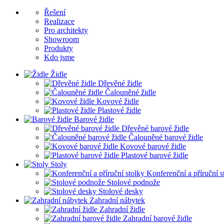
Řešení
Realizace
Pro architekty
Showroom
Produkty
Kdo jsme
Židle
Dřevěné židle
Čalouněné židle
Kovové židle
Plastové židle
Barové židle
Dřevěné barové židle
Čalouněné barové židle
Kovové barové židle
Plastové barové židle
Stoly
Konferenční a příruční s
Stolové podnože
Stolové desky
Zahradní nábytek
Zahradní židle
Zahradní barové židle