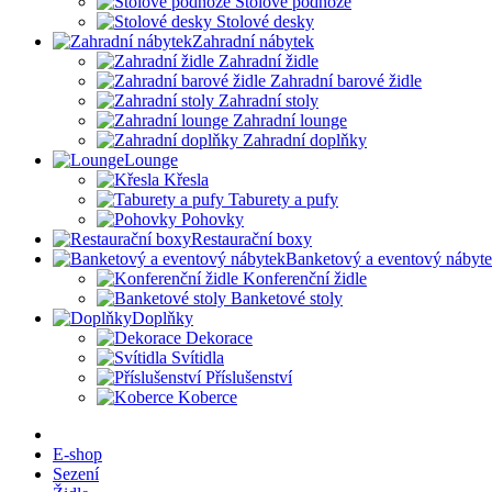
Stolové podnože
Stolové desky
Zahradní nábytek
Zahradní židle
Zahradní barové židle
Zahradní stoly
Zahradní lounge
Zahradní doplňky
Lounge
Křesla
Taburety a pufy
Pohovky
Restaurační boxy
Banketový a eventový nábyt
Konferenční židle
Banketové stoly
Doplňky
Dekorace
Svítidla
Příslušenství
Koberce
E-shop
Sezení