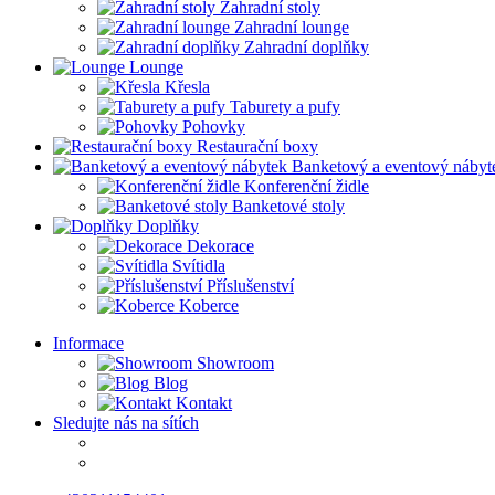
Zahradní stoly
Zahradní lounge
Zahradní doplňky
Lounge
Křesla
Taburety a pufy
Pohovky
Restaurační boxy
Banketový a eventový nábyt
Konferenční židle
Banketové stoly
Doplňky
Dekorace
Svítidla
Příslušenství
Koberce
Informace
Showroom
Blog
Kontakt
Sledujte nás na sítích