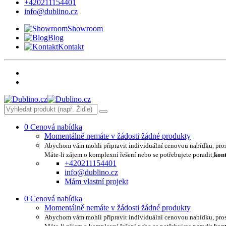
+420211154401
info@dublino.cz
Showroom
Blog
Kontakt
0
Cenová nabídka
Momentálně nemáte v žádosti žádné produkty
Abychom vám mohli připravit individuální cenovou nabídku, pro
Máte-li zájem o komplexní řešení nebo se potřebujete poradit,
kont
+420211154401
info@dublino.cz
Mám vlastní projekt
0
Cenová nabídka
Momentálně nemáte v žádosti žádné produkty
Abychom vám mohli připravit individuální cenovou nabídku, pro