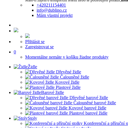
Máte-li zájem o komplexní řešení nebo se potřebujete poradit,
kont
+420211154401
info@dublino.cz
Mám vlastní projekt
Přihlásit se
Zaregistrovat se
0
Momentálne nemáte v košíku žiadne produkty
Židle
Dřevěné židle
Čalouněné židle
Kovové židle
Plastové židle
Barové židle
Dřevěné barové židle
Čalouněné barové židle
Kovové barové židle
Plastové barové židle
Stoly
Konferenční a příruční s