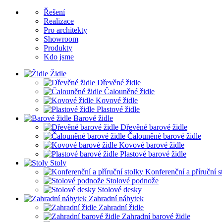
Řešení
Realizace
Pro architekty
Showroom
Produkty
Kdo jsme
Židle
Dřevěné židle
Čalouněné židle
Kovové židle
Plastové židle
Barové židle
Dřevěné barové židle
Čalouněné barové židle
Kovové barové židle
Plastové barové židle
Stoly
Konferenční a příruční s
Stolové podnože
Stolové desky
Zahradní nábytek
Zahradní židle
Zahradní barové židle