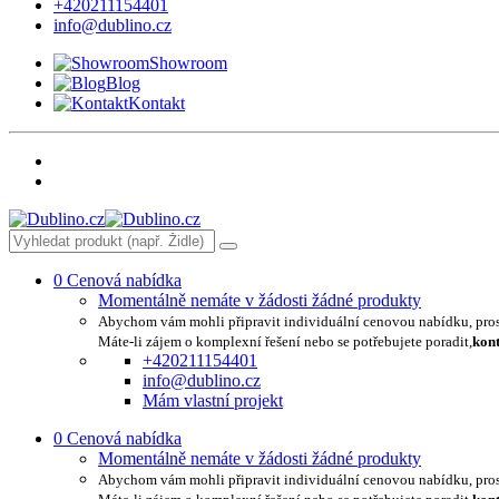
+420211154401
info@dublino.cz
Showroom
Blog
Kontakt
0
Cenová nabídka
Momentálně nemáte v žádosti žádné produkty
Abychom vám mohli připravit individuální cenovou nabídku, pro
Máte-li zájem o komplexní řešení nebo se potřebujete poradit,
kont
+420211154401
info@dublino.cz
Mám vlastní projekt
0
Cenová nabídka
Momentálně nemáte v žádosti žádné produkty
Abychom vám mohli připravit individuální cenovou nabídku, pro