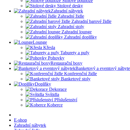
Stolové podnože
Stolové desky
Zahradní nábytek
Zahradní židle
Zahradní barové židle
Zahradní stoly
Zahradní lounge
Zahradní doplňky
Lounge
Křesla
Taburety a pufy
Pohovky
Restaurační boxy
Banketový a eventový nábyt
Konferenční židle
Banketové stoly
Doplňky
Dekorace
Svítidla
Příslušenství
Koberce
E-shop
Zahradní nábytek