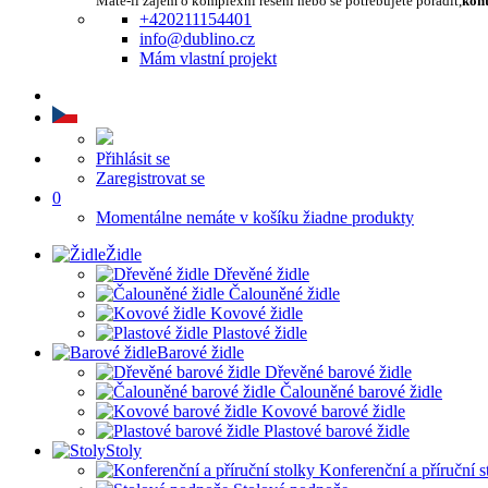
Máte-li zájem o komplexní řešení nebo se potřebujete poradit,
kont
+420211154401
info@dublino.cz
Mám vlastní projekt
Přihlásit se
Zaregistrovat se
0
Momentálne nemáte v košíku žiadne produkty
Židle
Dřevěné židle
Čalouněné židle
Kovové židle
Plastové židle
Barové židle
Dřevěné barové židle
Čalouněné barové židle
Kovové barové židle
Plastové barové židle
Stoly
Konferenční a příruční s