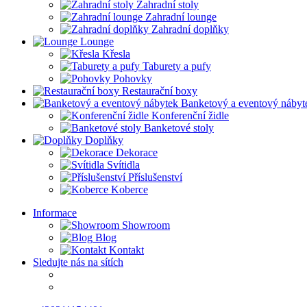
Zahradní stoly
Zahradní lounge
Zahradní doplňky
Lounge
Křesla
Taburety a pufy
Pohovky
Restaurační boxy
Banketový a eventový nábyt
Konferenční židle
Banketové stoly
Doplňky
Dekorace
Svítidla
Příslušenství
Koberce
Informace
Showroom
Blog
Kontakt
Sledujte nás na sítích