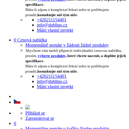
specifikace.
Máte-li zájem o komplexní řešení nebo se potřebujete
poradit,
kontaktujte náš tým níže.
+420211154401
info@dublino.cz
Mám vlastní projekt
0
Cenová nabídka
Momentálně nemáte v žádosti žádné produkty
Abychom vám mohli připravit individuální cenovou nabídku,
prosím,
vyberte produkty
, které chcete nacenit, a doplňte jejich
specifikace.
Máte-li zájem o komplexní řešení nebo se potřebujete
poradit,
kontaktujte náš tým níže.
+420211154401
info@dublino.cz
Mám vlastní projekt
Přihlásit se
Zaregistrovat se
0
Momentálne nemáte v košíku žiadne produkty