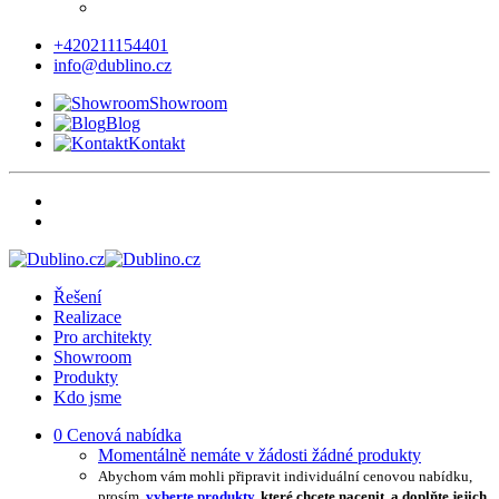
+420211154401
info@dublino.cz
Showroom
Blog
Kontakt
Řešení
Realizace
Pro architekty
Showroom
Produkty
Kdo jsme
0
Cenová nabídka
Momentálně nemáte v žádosti žádné produkty
Abychom vám mohli připravit individuální cenovou nabídku,
prosím,
vyberte produkty
, které chcete nacenit, a doplňte jejich