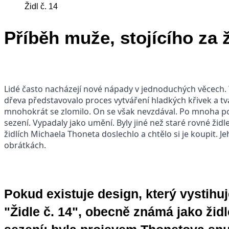
Židl č. 14
Příběh muže, stojícího za
Lidé často nacházejí nové nápady v jednoduchých věcech. 
dřeva představovalo proces vytváření hladkých křivek a tv
mnohokrát se zlomilo. On se však nevzdával. Po mnoha pok
sezení. Vypadaly jako umění. Byly jiné než staré rovné židle
židlích Michaela Thoneta doslechlo a chtělo si je koupit. J
obrátkách.
Pokud existuje design, který vystihuj
"Židle č. 14", obecně známá jako žid