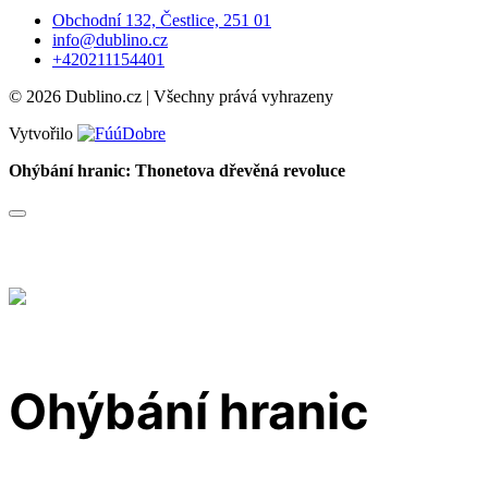
Obchodní 132, Čestlice, 251 01
info@dublino.cz
+420211154401
© 2026 Dublino.cz | Všechny prává vyhrazeny
Vytvořilo
Ohýbání hranic: Thonetova dřevěná revoluce
Ohýbání hranic