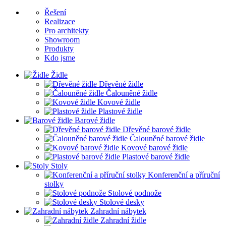
Řešení
Realizace
Pro architekty
Showroom
Produkty
Kdo jsme
Židle
Dřevěné židle
Čalouněné židle
Kovové židle
Plastové židle
Barové židle
Dřevěné barové židle
Čalouněné barové židle
Kovové barové židle
Plastové barové židle
Stoly
Konferenční a příruční
stolky
Stolové podnože
Stolové desky
Zahradní nábytek
Zahradní židle