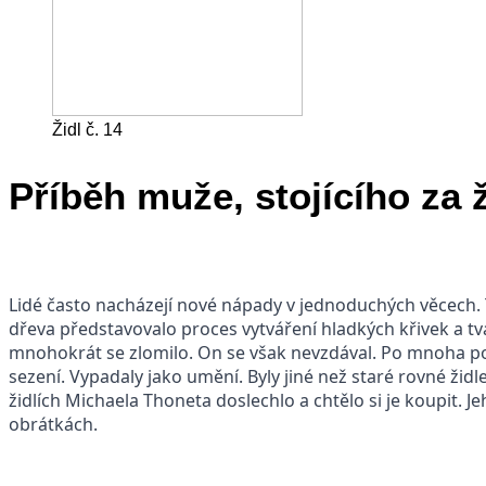
Židl č. 14
Příběh muže, stojícího za
Lidé často nacházejí nové nápady v jednoduchých věcech. 
dřeva představovalo proces vytváření hladkých křivek a tv
mnohokrát se zlomilo. On se však nevzdával. Po mnoha pok
sezení. Vypadaly jako umění. Byly jiné než staré rovné židle
židlích Michaela Thoneta doslechlo a chtělo si je koupit. J
obrátkách.