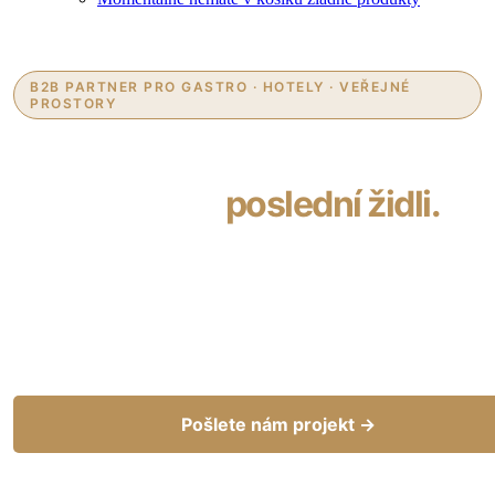
B2B PARTNER PRO GASTRO · HOTELY · VEŘEJNÉ
PROSTORY
Zařídíme váš provoz
od návrhu po
poslední židli.
Restaurace, hotely, kavárny i terasy. 25+ let pomáháme
HoReCa sektoru otevírat a rekonstruovat prostory,
které vydrží reálný provoz — od poradenství a vzorků
přes výrobu nábytku na míru až po montáž a servis.
Pošlete nám projekt →
Naplánovat konzultaci