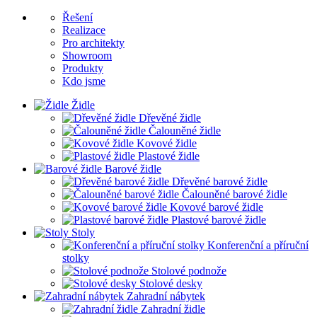
Řešení
Realizace
Pro architekty
Showroom
Produkty
Kdo jsme
Židle
Dřevěné židle
Čalouněné židle
Kovové židle
Plastové židle
Barové židle
Dřevěné barové židle
Čalouněné barové židle
Kovové barové židle
Plastové barové židle
Stoly
Konferenční a příruční
stolky
Stolové podnože
Stolové desky
Zahradní nábytek
Zahradní židle