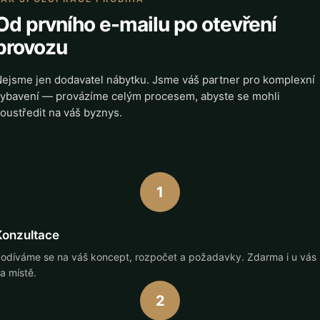
Od prvního e-mailu po otevření
provozu
ejsme jen dodavatel nábytku. Jsme váš partner pro komplexní
ybavení — provázíme celým procesem, abyste se mohli
oustředit na váš byznys.
1
Konzultace
odíváme se na váš koncept, rozpočet a požadavky. Zdarma i u vás
a místě.
2