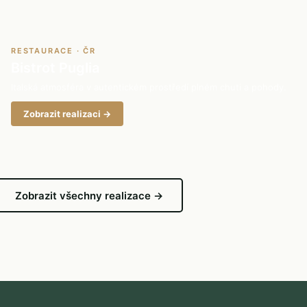
RESTAURACE · ČR
Bistrot Puglia
Italská atmosféra v autentickém prostředí plném chuti a pohody.
Zobrazit realizaci →
Zobrazit všechny realizace →