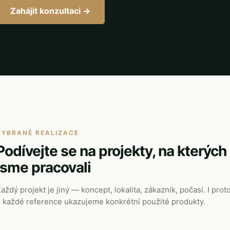
Zahájit konzultaci →
VYBRANÉ REALIZACE
Podívejte se na projekty, na kterých
jsme pracovali
aždý projekt je jiný — koncept, lokalita, zákazník, počasí. I prot
 každé reference ukazujeme konkrétní použité produkty.