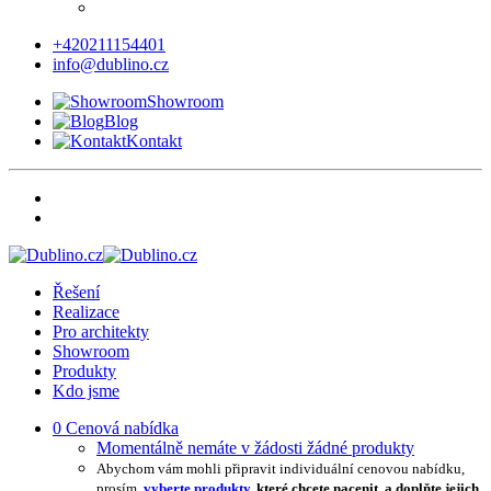
+420211154401
info@dublino.cz
Showroom
Blog
Kontakt
Řešení
Realizace
Pro architekty
Showroom
Produkty
Kdo jsme
0
Cenová nabídka
Momentálně nemáte v žádosti žádné produkty
Abychom vám mohli připravit individuální cenovou nabídku,
prosím,
vyberte produkty
, které chcete nacenit, a doplňte jejich