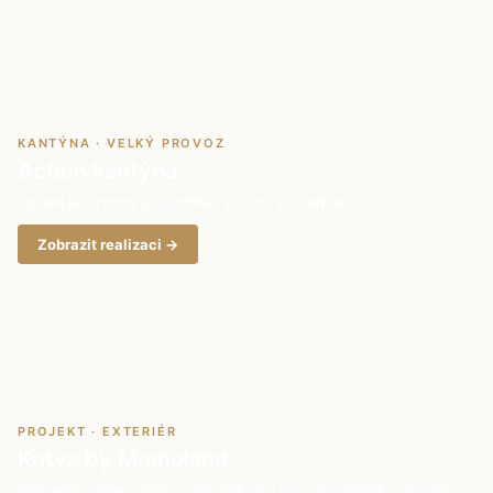
KANTÝNA · VELKÝ PROVOZ
Action kantýna
Sezení pro rychlý a spolehlivý provoz po celý den.
Zobrazit realizaci →
PROJEKT · EXTERIÉR
Kotva by Momoland
Kompletní řešení venkovního nábytku pro exteriérové prostory