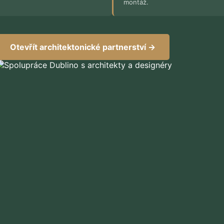
montáž.
Otevřít architektonické partnerství →