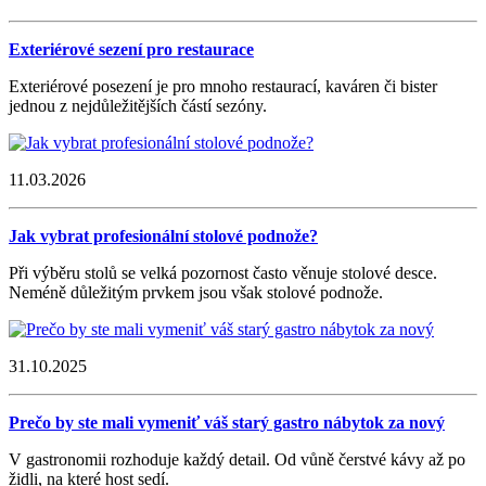
Exteriérové sezení pro restaurace
Exteriérové posezení je pro mnoho restaurací, kaváren či bister
jednou z nejdůležitějších částí sezóny.
11.03.2026
Jak vybrat profesionální stolové podnože?
Při výběru stolů se velká pozornost často věnuje stolové desce.
Neméně důležitým prvkem jsou však stolové podnože.
31.10.2025
Prečo by ste mali vymeniť váš starý gastro nábytok za nový
V gastronomii rozhoduje každý detail. Od vůně čerstvé kávy až po
židli, na které host sedí.