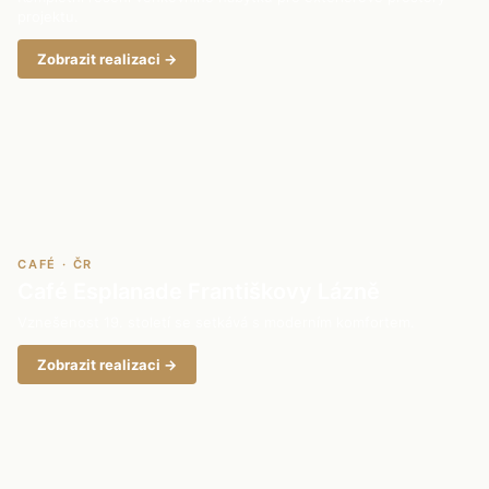
projektu.
Zobrazit realizaci →
CAFÉ · ČR
Café Esplanade Františkovy Lázně
Vznešenost 19. století se setkává s moderním komfortem.
Zobrazit realizaci →