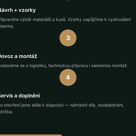
Návrh + vzorky
řipravíme výběr materiálů a kusů. Vzorky zapůjčíme k vyzkoušení
darma.
3
Dovoz a montáž
ostaráme se o logistiku, technickou přípravu i samotnou montáž.
4
Servis a doplnění
o otevření jsme stále k dispozici — náhradní díly, doobjednání,
držba.