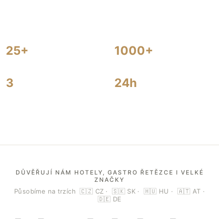
25+
1000+
LET ZKUŠENOSTÍ
REALIZOVANÝCH PROJEKTŮ
3
24h
SHOWROOMY · PRG · BA ·
PRVNÍ REAKCE NA
KE
POPTÁVKU
DŮVĚŘUJÍ NÁM HOTELY, GASTRO ŘETĚZCE I VELKÉ
ZNAČKY
Působíme na trzích
🇨🇿 CZ
·
🇸🇰 SK
·
🇭🇺 HU
·
🇦🇹 AT
·
🇩🇪 DE