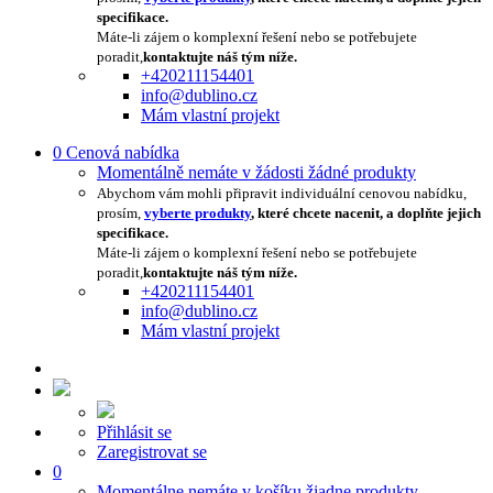
specifikace.
Máte-li zájem o komplexní řešení nebo se potřebujete
poradit,
kontaktujte náš tým níže.
+420211154401
info@dublino.cz
Mám vlastní projekt
0
Cenová nabídka
Momentálně nemáte v žádosti žádné produkty
Abychom vám mohli připravit individuální cenovou nabídku,
prosím,
vyberte produkty
, které chcete nacenit, a doplňte jejich
specifikace.
Máte-li zájem o komplexní řešení nebo se potřebujete
poradit,
kontaktujte náš tým níže.
+420211154401
info@dublino.cz
Mám vlastní projekt
Přihlásit se
Zaregistrovat se
0
Momentálne nemáte v košíku žiadne produkty