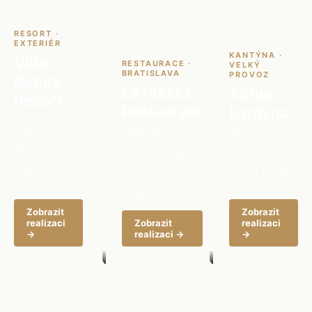
RESORT ·
EXTERIÉR
KANTÝNA ·
Villa
RESTAURACE ·
VELKÝ
BRATISLAVA
PROVOZ
Betula
La Piazza
Action
Resort
Restaurant
kantýna
Kompletní
Italská elegance v
řešení sezení a
Sezení pro
srdci města.
venkovního
rychlý a
Sezení dotváří
mobiliáře pro
spolehlivý
atmosféru
exteriérové
provoz po celý
moderní
prostory.
den.
restaurace.
Zobrazit
Zobrazit
realizaci
Zobrazit
realizaci
→
realizaci →
→