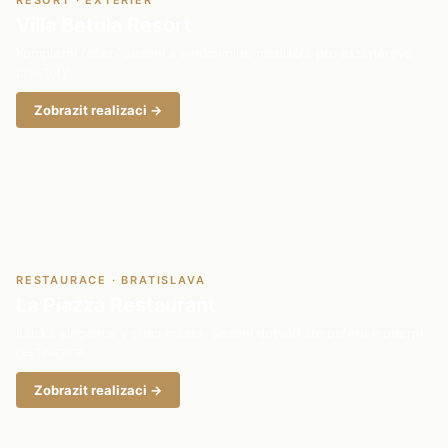
RESORT · EXTERIÉR
Villa Betula Resort
Kompletní řešení sezení a venkovního mobiliáře pro exteriérové
prostory.
Zobrazit realizaci →
RESTAURACE · BRATISLAVA
La Piazza Restaurant
Italská elegance v srdci města. Sezení dotváří atmosféru moderní
restaurace.
Zobrazit realizaci →