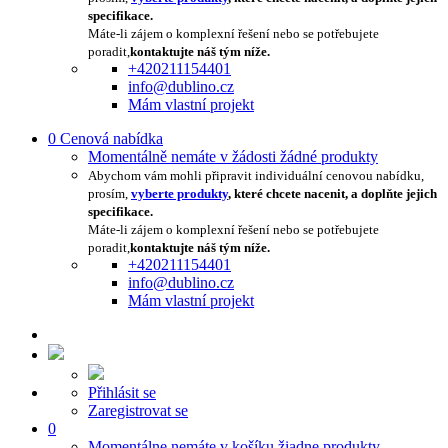
specifikace.
Máte-li zájem o komplexní řešení nebo se potřebujete
poradit,
kontaktujte náš tým níže.
+420211154401
info@dublino.cz
Mám vlastní projekt
0
Cenová nabídka
Momentálně nemáte v žádosti žádné produkty
Abychom vám mohli připravit individuální cenovou nabídku,
prosím,
vyberte produkty
, které chcete nacenit, a doplňte jejich
specifikace.
Máte-li zájem o komplexní řešení nebo se potřebujete
poradit,
kontaktujte náš tým níže.
+420211154401
info@dublino.cz
Mám vlastní projekt
Přihlásit se
Zaregistrovat se
0
Momentálne nemáte v košíku žiadne produkty