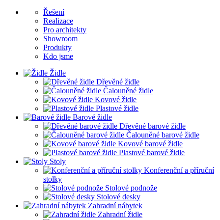
Řešení
Realizace
Pro architekty
Showroom
Produkty
Kdo jsme
Židle
Dřevěné židle
Čalouněné židle
Kovové židle
Plastové židle
Barové židle
Dřevěné barové židle
Čalouněné barové židle
Kovové barové židle
Plastové barové židle
Stoly
Konferenční a příruční
stolky
Stolové podnože
Stolové desky
Zahradní nábytek
Zahradní židle