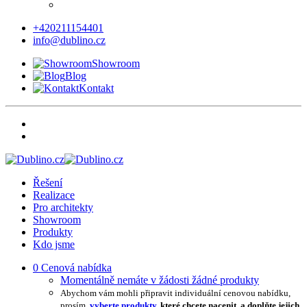
+420211154401
info@dublino.cz
Showroom
Blog
Kontakt
Řešení
Realizace
Pro architekty
Showroom
Produkty
Kdo jsme
0
Cenová nabídka
Momentálně nemáte v žádosti žádné produkty
Abychom vám mohli připravit individuální cenovou nabídku,
prosím,
vyberte produkty
, které chcete nacenit, a doplňte jejich