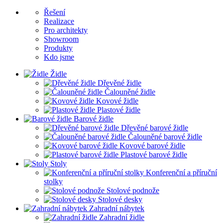
Řešení
Realizace
Pro architekty
Showroom
Produkty
Kdo jsme
Židle
Dřevěné židle
Čalouněné židle
Kovové židle
Plastové židle
Barové židle
Dřevěné barové židle
Čalouněné barové židle
Kovové barové židle
Plastové barové židle
Stoly
Konferenční a příruční
stolky
Stolové podnože
Stolové desky
Zahradní nábytek
Zahradní židle