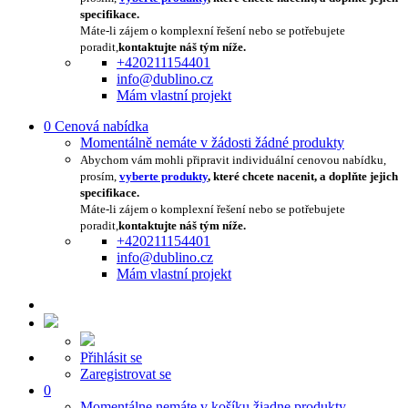
specifikace.
Máte-li zájem o komplexní řešení nebo se potřebujete
poradit,
kontaktujte náš tým níže.
+420211154401
info@dublino.cz
Mám vlastní projekt
0
Cenová nabídka
Momentálně nemáte v žádosti žádné produkty
Abychom vám mohli připravit individuální cenovou nabídku,
prosím,
vyberte produkty
, které chcete nacenit, a doplňte jejich
specifikace.
Máte-li zájem o komplexní řešení nebo se potřebujete
poradit,
kontaktujte náš tým níže.
+420211154401
info@dublino.cz
Mám vlastní projekt
Přihlásit se
Zaregistrovat se
0
Momentálne nemáte v košíku žiadne produkty