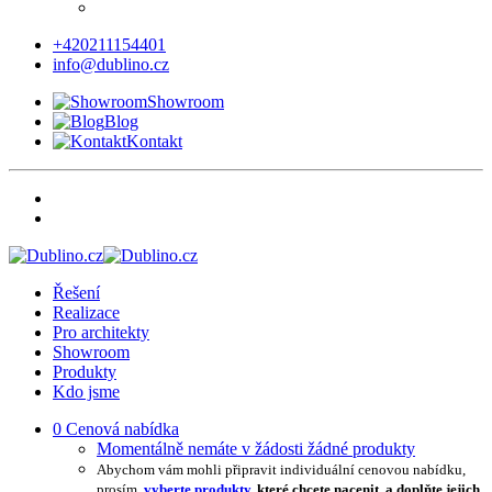
+420211154401
info@dublino.cz
Showroom
Blog
Kontakt
Řešení
Realizace
Pro architekty
Showroom
Produkty
Kdo jsme
0
Cenová nabídka
Momentálně nemáte v žádosti žádné produkty
Abychom vám mohli připravit individuální cenovou nabídku,
prosím,
vyberte produkty
, které chcete nacenit, a doplňte jejich