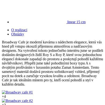
linear 15 cm
O realizaci
Obrázky
Broadway Cafe je moderní kavárna s nádechem elegance, která vás
hned při vstupu okouzlí příjemnou atmosférou a nadčasovým
designem. Na vytvoření tohoto jedinečného interiéru jsme se podíleli
dodáním designových židlí Roy S a Roy P, které svou jednoduchou
elegancí dokonale zapadají do prostoru a poskytují pohodlí každému
návštěvníkovi. Přispěli jsme také pohodlnými boxy typu A s
dvojitým prošíváním v luxusním potahu Zamat Amsterdam. Tento
sametový materiál dodává prostoru sofistikovaný vzhled, příjemný
pocit na dotek a zaručuje vysokou kvalitu a odolnost. Broadway
Cafe je tak ideálním místem pro ty, kteří ocení pohodlí a styl v
každém detailu.
+4
+3