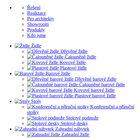
Řešení
Realizace
Pro architekty
Showroom
Produkty
Kdo jsme
Židle
Dřevěné židle
Čalouněné židle
Kovové židle
Plastové židle
Barové židle
Dřevěné barové židle
Čalouněné barové židle
Kovové barové židle
Plastové barové židle
Stoly
Konferenční a příruční
stolky
Stolové podnože
Stolové desky
Zahradní nábytek
Zahradní židle