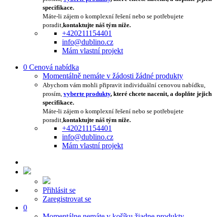
specifikace.
Máte-li zájem o komplexní řešení nebo se potřebujete
poradit,
kontaktujte náš tým níže.
+420211154401
info@dublino.cz
Mám vlastní projekt
0
Cenová nabídka
Momentálně nemáte v žádosti žádné produkty
Abychom vám mohli připravit individuální cenovou nabídku,
prosím,
vyberte produkty
, které chcete nacenit, a doplňte jejich
specifikace.
Máte-li zájem o komplexní řešení nebo se potřebujete
poradit,
kontaktujte náš tým níže.
+420211154401
info@dublino.cz
Mám vlastní projekt
Přihlásit se
Zaregistrovat se
0
Momentálne nemáte v košíku žiadne produkty