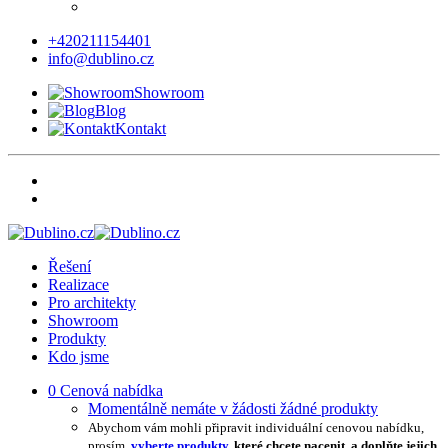
+420211154401
info@dublino.cz
Showroom
Blog
Kontakt
Řešení
Realizace
Pro architekty
Showroom
Produkty
Kdo jsme
0
Cenová nabídka
Momentálně nemáte v žádosti žádné produkty
Abychom vám mohli připravit individuální cenovou nabídku,
prosím,
vyberte produkty
, které chcete nacenit, a doplňte jejich