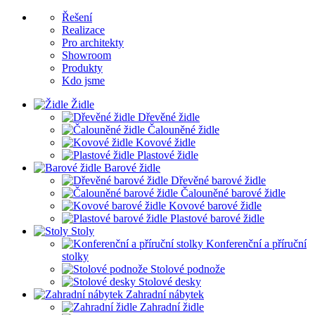
Řešení
Realizace
Pro architekty
Showroom
Produkty
Kdo jsme
Židle
Dřevěné židle
Čalouněné židle
Kovové židle
Plastové židle
Barové židle
Dřevěné barové židle
Čalouněné barové židle
Kovové barové židle
Plastové barové židle
Stoly
Konferenční a příruční
stolky
Stolové podnože
Stolové desky
Zahradní nábytek
Zahradní židle