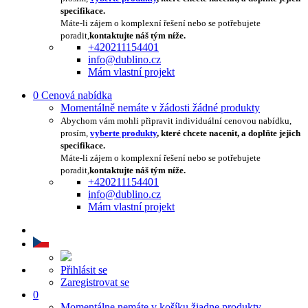
specifikace.
Máte-li zájem o komplexní řešení nebo se potřebujete
poradit,
kontaktujte náš tým níže.
+420211154401
info@dublino.cz
Mám vlastní projekt
0
Cenová nabídka
Momentálně nemáte v žádosti žádné produkty
Abychom vám mohli připravit individuální cenovou nabídku,
prosím,
vyberte produkty
, které chcete nacenit, a doplňte jejich
specifikace.
Máte-li zájem o komplexní řešení nebo se potřebujete
poradit,
kontaktujte náš tým níže.
+420211154401
info@dublino.cz
Mám vlastní projekt
Přihlásit se
Zaregistrovat se
0
Momentálne nemáte v košíku žiadne produkty