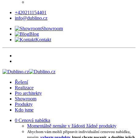
+420211154401
info@dublino.cz
Showroom
Blog
Kontakt
Řešení
Realizace
Pro architekty
Showroom
Produkty
Kdo jsme
0
Cenová nabídka
Momentálně nemáte v žádosti žádné produkty
Abychom vám mohli připravit individuální cenovou nabídku,
prosím,
vyberte produkty
, které chcete nacenit, a doplňte jejich