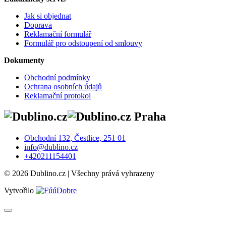
Jak si objednat
Doprava
Reklamační formulář
Formulář pro odstoupení od smlouvy
Dokumenty
Obchodní podmínky
Ochrana osobních údajů
Reklamační protokol
Praha
Obchodní 132, Čestlice, 251 01
info@dublino.cz
+420211154401
© 2026 Dublino.cz | Všechny prává vyhrazeny
Vytvořilo