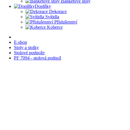
Banketové stoly
Doplňky
Dekorace
Svítidla
Příslušenství
Koberce
E-shop
Stoly a stolky
Stolové podnože
PF 7094 - stolová podnož