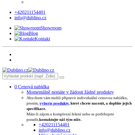
+420211154401
info@dublino.cz
Showroom
Blog
Kontakt
0
Cenová nabídka
Momentálně nemáte v žádosti žádné produkty
Abychom vám mohli připravit individuální cenovou nabídku,
prosím,
vyberte produkty
, které chcete nacenit, a doplňte jejich
specifikace.
Máte-li zájem o komplexní řešení nebo se potřebujete
poradit,
kontaktujte náš tým níže.
+420211154401
info@dublino.cz