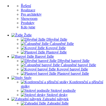
Řešení
Realizace
Pro architekty
Showroom
Produkty
Kdo jsme
Židle
Dřevěné židle
Čalouněné židle
Kovové židle
Plastové židle
Barové židle
Dřevěné barové židle
Čalouněné barové židle
Kovové barové židle
Plastové barové židle
Stoly
Konferenční a příruční
stolky
Stolové podnože
Stolové desky
Zahradní nábytek
Zahradní židle