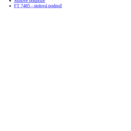
Stolové podnože
FT 7485 - stolová podnož