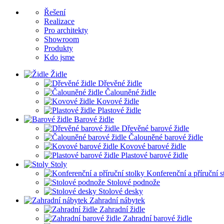
Řešení
Realizace
Pro architekty
Showroom
Produkty
Kdo jsme
Židle
Dřevěné židle
Čalouněné židle
Kovové židle
Plastové židle
Barové židle
Dřevěné barové židle
Čalouněné barové židle
Kovové barové židle
Plastové barové židle
Stoly
Konferenční a příruční s
Stolové podnože
Stolové desky
Zahradní nábytek
Zahradní židle
Zahradní barové židle