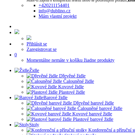
Máte-li zájem o komplexní řešení nebo se potřebujete poradit,
kont
+420211154401
info@dublino.cz
Mám vlastní projekt
Přihlásit se
Zaregistrovat se
0
Momentálne nemáte v košíku žiadne produkty
Židle
Dřevěné židle
Čalouněné židle
Kovové židle
Plastové židle
Barové židle
Dřevěné barové židle
Čalouněné barové židle
Kovové barové židle
Plastové barové židle
Stoly
Konferenční a příruční s