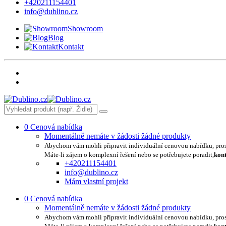
+420211154401
info@dublino.cz
Showroom
Blog
Kontakt
0
Cenová nabídka
Momentálně nemáte v žádosti žádné produkty
Abychom vám mohli připravit individuální cenovou nabídku, pro
Máte-li zájem o komplexní řešení nebo se potřebujete poradit,
kont
+420211154401
info@dublino.cz
Mám vlastní projekt
0
Cenová nabídka
Momentálně nemáte v žádosti žádné produkty
Abychom vám mohli připravit individuální cenovou nabídku, pro