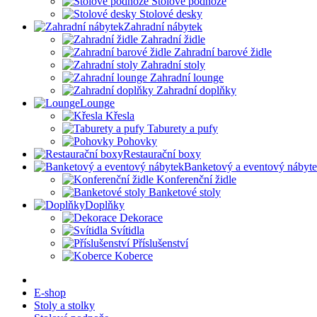
Stolové podnože
Stolové desky
Zahradní nábytek
Zahradní židle
Zahradní barové židle
Zahradní stoly
Zahradní lounge
Zahradní doplňky
Lounge
Křesla
Taburety a pufy
Pohovky
Restaurační boxy
Banketový a eventový nábyt
Konferenční židle
Banketové stoly
Doplňky
Dekorace
Svítidla
Příslušenství
Koberce
E-shop
Stoly a stolky