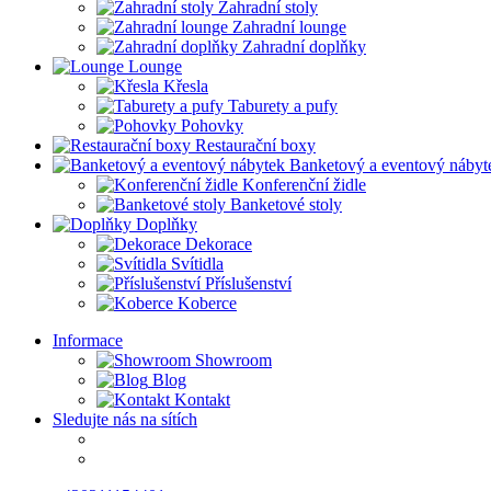
Zahradní stoly
Zahradní lounge
Zahradní doplňky
Lounge
Křesla
Taburety a pufy
Pohovky
Restaurační boxy
Banketový a eventový nábyt
Konferenční židle
Banketové stoly
Doplňky
Dekorace
Svítidla
Příslušenství
Koberce
Informace
Showroom
Blog
Kontakt
Sledujte nás na sítích