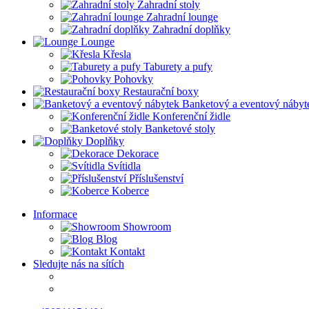
Zahradní stoly
Zahradní lounge
Zahradní doplňky
Lounge
Křesla
Taburety a pufy
Pohovky
Restaurační boxy
Banketový a eventový nábyt
Konferenční židle
Banketové stoly
Doplňky
Dekorace
Svítidla
Příslušenství
Koberce
Informace
Showroom
Blog
Kontakt
Sledujte nás na sítích