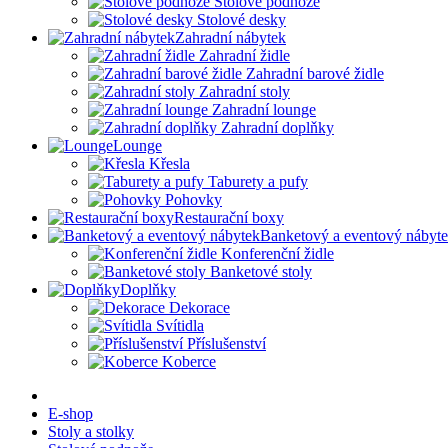
Stolové podnože
Stolové desky
Zahradní nábytek
Zahradní židle
Zahradní barové židle
Zahradní stoly
Zahradní lounge
Zahradní doplňky
Lounge
Křesla
Taburety a pufy
Pohovky
Restaurační boxy
Banketový a eventový nábyt
Konferenční židle
Banketové stoly
Doplňky
Dekorace
Svítidla
Příslušenství
Koberce
E-shop
Stoly a stolky