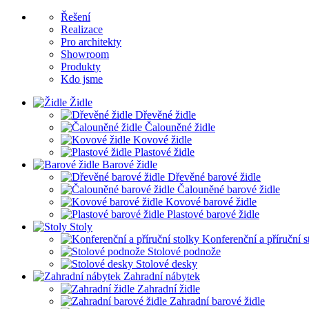
Řešení
Realizace
Pro architekty
Showroom
Produkty
Kdo jsme
Židle
Dřevěné židle
Čalouněné židle
Kovové židle
Plastové židle
Barové židle
Dřevěné barové židle
Čalouněné barové židle
Kovové barové židle
Plastové barové židle
Stoly
Konferenční a příruční s
Stolové podnože
Stolové desky
Zahradní nábytek
Zahradní židle
Zahradní barové židle