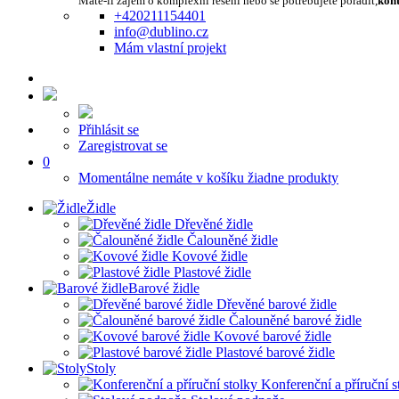
Máte-li zájem o komplexní řešení nebo se potřebujete poradit,
kont
+420211154401
info@dublino.cz
Mám vlastní projekt
Přihlásit se
Zaregistrovat se
0
Momentálne nemáte v košíku žiadne produkty
Židle
Dřevěné židle
Čalouněné židle
Kovové židle
Plastové židle
Barové židle
Dřevěné barové židle
Čalouněné barové židle
Kovové barové židle
Plastové barové židle
Stoly
Konferenční a příruční s