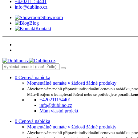
+420211154401
info@dublino.cz
Showroom
Blog
Kontakt
0
Cenová nabídka
Momentálně nemáte v žádosti žádné produkty
Abychom vám mohli připravit individuální cenovou nabídku, pro
Máte-li zájem o komplexní řešení nebo se potřebujete poradit,
kont
+420211154401
info@dublino.cz
Mám vlastní projekt
0
Cenová nabídka
Momentálně nemáte v žádosti žádné produkty
Abychom vám mohli připravit individuální cenovou nabídku, pro