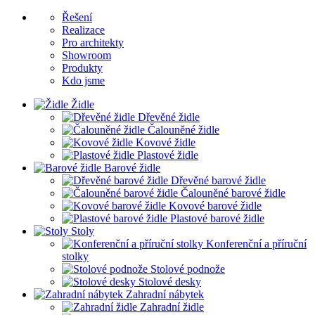
Řešení
Realizace
Pro architekty
Showroom
Produkty
Kdo jsme
Židle
Dřevěné židle
Čalouněné židle
Kovové židle
Plastové židle
Barové židle
Dřevěné barové židle
Čalouněné barové židle
Kovové barové židle
Plastové barové židle
Stoly
Konferenční a příruční
stolky
Stolové podnože
Stolové desky
Zahradní nábytek
Zahradní židle