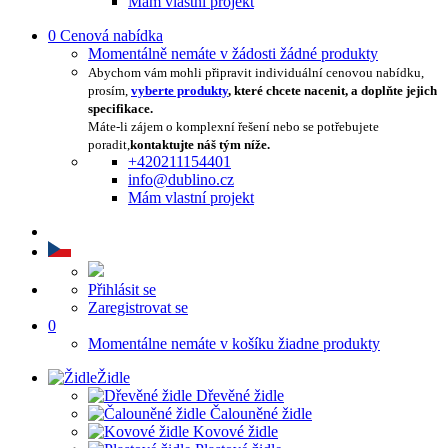
Mám vlastní projekt
0
Cenová nabídka
Momentálně nemáte v žádosti žádné produkty
Abychom vám mohli připravit individuální cenovou nabídku,
prosím,
vyberte produkty
, které chcete nacenit, a doplňte jejich
specifikace.
Máte-li zájem o komplexní řešení nebo se potřebujete
poradit,
kontaktujte náš tým níže.
+420211154401
info@dublino.cz
Mám vlastní projekt
Přihlásit se
Zaregistrovat se
0
Momentálne nemáte v košíku žiadne produkty
Židle
Dřevěné židle
Čalouněné židle
Kovové židle