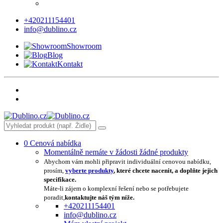
+420211154401
info@dublino.cz
Showroom
Blog
Kontakt
0
Cenová nabídka
Momentálně nemáte v žádosti žádné produkty
Abychom vám mohli připravit individuální cenovou nabídku,
prosím,
vyberte produkty
, které chcete nacenit, a doplňte jejich
specifikace.
Máte-li zájem o komplexní řešení nebo se potřebujete
poradit,
kontaktujte náš tým níže.
+420211154401
info@dublino.cz