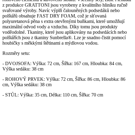
z produkce GRATTONI jsou vyrobeny z kvalitního hliníku ručně
svařované výroby. Navíc výplň čalouněných podsedáků nebo
polštářů obsahuje FAST DRY FOAM, což je síťovaná
polyuretanová pěna s extra otevřenými buňkami, které umožňují
maximální odvod vody a vzduchu. Díky tomu jsou produkty
voděodolné. Tkaniny, které jsou aplikovány na podsedácích nebo
polštářích jsou z tkaniny Sunbrella®. Lze je snadno čistit pomocí
houbičky s měkkými štětinami a mýdlovou vodou.
Rozměry setu:
- DVOJSOFA: Výška: 72 cm, Šířka: 167 cm, Hloubka: 84 cm,
Výška sedáku: 38 cm
- ROHOVÝ PRVEK: Výška: 72 cm, Šířka: 86 cm, Hloubka: 86
cm, Výška sedáku: 38 cm
- STŮL: Výška: 35 cm, Délka: 110 cm, Šířka: 70 cm