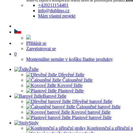
Máte-li zájem o komplexní řešení nebo se potřebujete poradit,
kont
+420211154401
info@dublino.cz
Mám vlastní projekt
Přihlásit se
Zaregistrovat se
0
Momentálne nemáte v košíku žiadne produkty
Židle
Dřevěné židle
Čalouněné židle
Kovové židle
Plastové židle
Barové židle
Dřevěné barové židle
Čalouněné barové židle
Kovové barové židle
Plastové barové židle
Stoly
Konferenční a příruční s