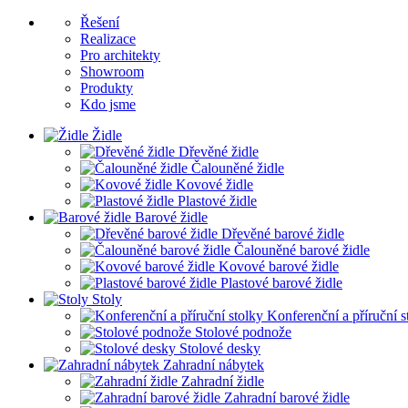
Řešení
Realizace
Pro architekty
Showroom
Produkty
Kdo jsme
Židle
Dřevěné židle
Čalouněné židle
Kovové židle
Plastové židle
Barové židle
Dřevěné barové židle
Čalouněné barové židle
Kovové barové židle
Plastové barové židle
Stoly
Konferenční a příruční s
Stolové podnože
Stolové desky
Zahradní nábytek
Zahradní židle
Zahradní barové židle