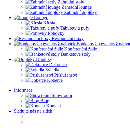
Zahradní stoly
Zahradní lounge
Zahradní doplňky
Lounge
Křesla
Taburety a pufy
Pohovky
Restaurační boxy
Banketový a eventový nábyt
Konferenční židle
Banketové stoly
Doplňky
Dekorace
Svítidla
Příslušenství
Koberce
Informace
Showroom
Blog
Kontakt
Sledujte nás na sítích