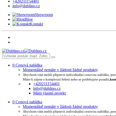
+420211154401
info@dublino.cz
Showroom
Blog
Kontakt
0
Cenová nabídka
Momentálně nemáte v žádosti žádné produkty
Abychom vám mohli připravit individuální cenovou nabídku, pro
Máte-li zájem o komplexní řešení nebo se potřebujete poradit,
kont
+420211154401
info@dublino.cz
Mám vlastní projekt
0
Cenová nabídka
Momentálně nemáte v žádosti žádné produkty
Abychom vám mohli připravit individuální cenovou nabídku, pro