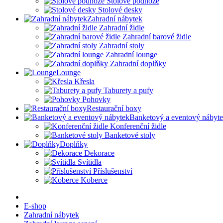
Stolové podnože
Stolové desky
Zahradní nábytek
Zahradní židle
Zahradní barové židle
Zahradní stoly
Zahradní lounge
Zahradní doplňky
Lounge
Křesla
Taburety a pufy
Pohovky
Restaurační boxy
Banketový a eventový nábyt
Konferenční židle
Banketové stoly
Doplňky
Dekorace
Svítidla
Příslušenství
Koberce
E-shop
Zahradní nábytek