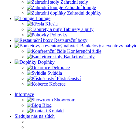
Zahradní stoly
Zahradní lounge
Zahradní doplňky
Lounge
Křesla
Taburety a pufy
Pohovky
Restaurační boxy
Banketový a eventový nábyt
Konferenční židle
Banketové stoly
Doplňky
Dekorace
Svítidla
Příslušenství
Koberce
Informace
Showroom
Blog
Kontakt
Sledujte nás na sítích