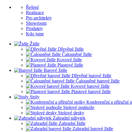
Řešení
Realizace
Pro architekty
Showroom
Produkty
Kdo jsme
Židle
Dřevěné židle
Čalouněné židle
Kovové židle
Plastové židle
Barové židle
Dřevěné barové židle
Čalouněné barové židle
Kovové barové židle
Plastové barové židle
Stoly
Konferenční a příruční s
Stolové podnože
Stolové desky
Zahradní nábytek
Zahradní židle
Zahradní barové židle