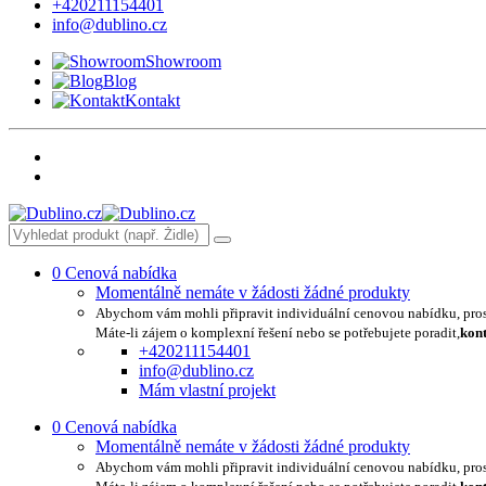
+420211154401
info@dublino.cz
Showroom
Blog
Kontakt
0
Cenová nabídka
Momentálně nemáte v žádosti žádné produkty
Abychom vám mohli připravit individuální cenovou nabídku, pro
Máte-li zájem o komplexní řešení nebo se potřebujete poradit,
kont
+420211154401
info@dublino.cz
Mám vlastní projekt
0
Cenová nabídka
Momentálně nemáte v žádosti žádné produkty
Abychom vám mohli připravit individuální cenovou nabídku, pro