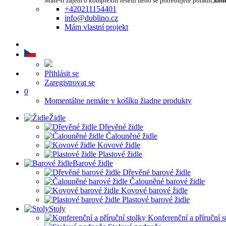
Máte-li zájem o komplexní řešení nebo se potřebujete poradit,
kont
+420211154401
info@dublino.cz
Mám vlastní projekt
Přihlásit se
Zaregistrovat se
0
Momentálne nemáte v košíku žiadne produkty
Židle
Dřevěné židle
Čalouněné židle
Kovové židle
Plastové židle
Barové židle
Dřevěné barové židle
Čalouněné barové židle
Kovové barové židle
Plastové barové židle
Stoly
Konferenční a příruční s