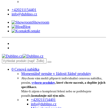
+420211154401
info@dublino.cz
Showroom
Blog
Kontakt
0
Cenová nabídka
Momentálně nemáte v žádosti žádné produkty
Abychom vám mohli připravit individuální cenovou nabídku,
prosím,
vyberte produkty
, které chcete nacenit, a doplňte jejich
specifikace.
Máte-li zájem o komplexní řešení nebo se potřebujete
poradit,
kontaktujte náš tým níže.
+420211154401
info@dublino.cz