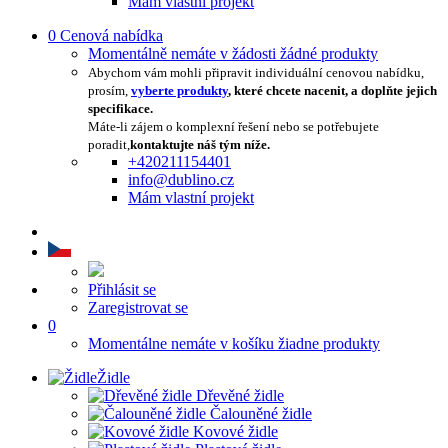
Mám vlastní projekt
0
Cenová nabídka
Momentálně nemáte v žádosti žádné produkty
Abychom vám mohli připravit individuální cenovou nabídku,
prosím,
vyberte produkty
, které chcete nacenit, a doplňte jejich
specifikace.
Máte-li zájem o komplexní řešení nebo se potřebujete
poradit,
kontaktujte náš tým níže.
+420211154401
info@dublino.cz
Mám vlastní projekt
Přihlásit se
Zaregistrovat se
0
Momentálne nemáte v košíku žiadne produkty
Židle
Dřevěné židle
Čalouněné židle
Kovové židle