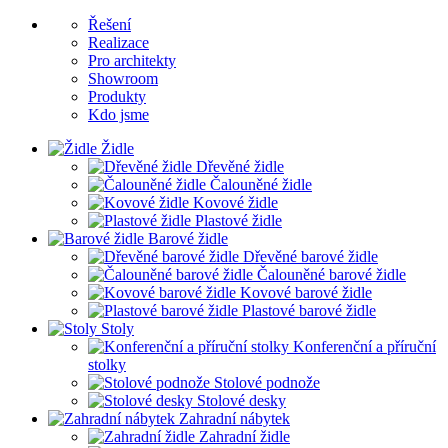
Řešení
Realizace
Pro architekty
Showroom
Produkty
Kdo jsme
Židle
Dřevěné židle
Čalouněné židle
Kovové židle
Plastové židle
Barové židle
Dřevěné barové židle
Čalouněné barové židle
Kovové barové židle
Plastové barové židle
Stoly
Konferenční a příruční
stolky
Stolové podnože
Stolové desky
Zahradní nábytek
Zahradní židle