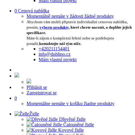
Mám vlastní projekt
0
Cenová nabídka
Momentálně nemáte v žádosti žádné produkty
Abychom vám mohli připravit individuální cenovou nabídku,
prosím,
vyberte produkty
, které chcete nacenit, a doplňte jejich
specifikace.
Máte-li zájem o komplexní řešení nebo se potřebujete
poradit,
kontaktujte náš tým níže.
+420211154401
info@dublino.cz
Mám vlastní projekt
Přihlásit se
Zaregistrovat se
0
Momentálne nemáte v košíku žiadne produkty
Židle
Dřevěné židle
Čalouněné židle
Kovové židle