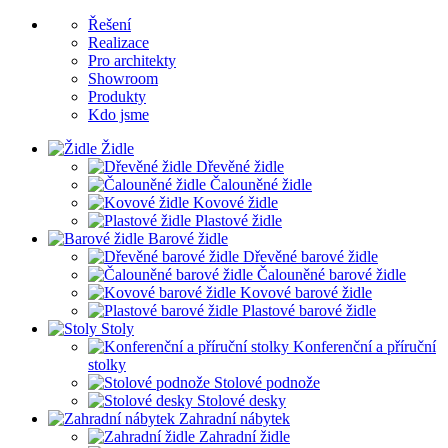
Řešení
Realizace
Pro architekty
Showroom
Produkty
Kdo jsme
Židle
Dřevěné židle
Čalouněné židle
Kovové židle
Plastové židle
Barové židle
Dřevěné barové židle
Čalouněné barové židle
Kovové barové židle
Plastové barové židle
Stoly
Konferenční a příruční
stolky
Stolové podnože
Stolové desky
Zahradní nábytek
Zahradní židle