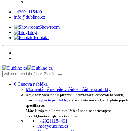
+420211154401
info@dublino.cz
Showroom
Blog
Kontakt
0
Cenová nabídka
Momentálně nemáte v žádosti žádné produkty
Abychom vám mohli připravit individuální cenovou nabídku,
prosím,
vyberte produkty
, které chcete nacenit, a doplňte jejich
specifikace.
Máte-li zájem o komplexní řešení nebo se potřebujete
poradit,
kontaktujte náš tým níže.
+420211154401
info@dublino.cz