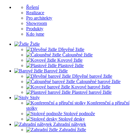
Řešení
Realizace
Pro architekty
Showroom
Produkty
Kdo jsme
Židle
Dřevěné židle
Čalouněné židle
Kovové židle
Plastové židle
Barové židle
Dřevěné barové židle
Čalouněné barové židle
Kovové barové židle
Plastové barové židle
Stoly
Konferenční a příruční
stolky
Stolové podnože
Stolové desky
Zahradní nábytek
Zahradní židle