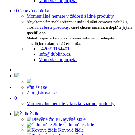
Mám vlastní projekt
0
Cenová nabídka
Momentálně nemáte v žádosti žádné produkty
Abychom vám mohli připravit individuální cenovou nabídku,
prosím,
vyberte produkty
, které chcete nacenit, a doplňte jejich
specifikace.
Máte-li zájem o komplexní řešení nebo se potřebujete
poradit,
kontaktujte náš tým níže.
+420211154401
info@dublino.cz
Mám vlastní projekt
Přihlásit se
Zaregistrovat se
0
Momentálne nemáte v košíku žiadne produkty
Židle
Dřevěné židle
Čalouněné židle
Kovové židle