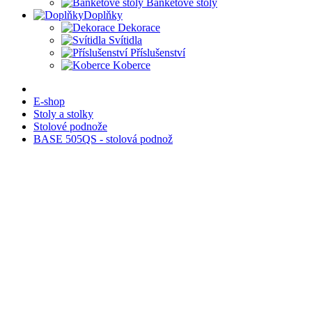
Banketové stoly
Doplňky
Dekorace
Svítidla
Příslušenství
Koberce
E-shop
Stoly a stolky
Stolové podnože
BASE 505QS - stolová podnož