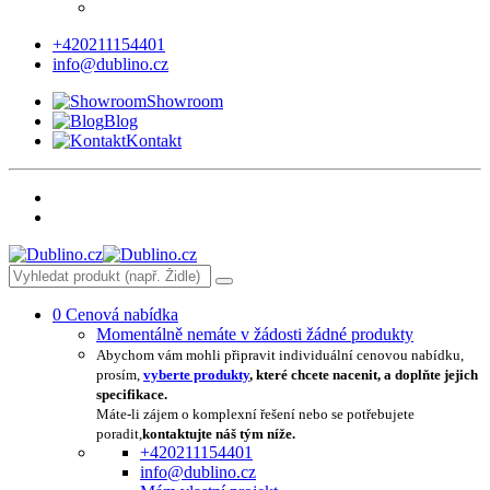
+420211154401
info@dublino.cz
Showroom
Blog
Kontakt
0
Cenová nabídka
Momentálně nemáte v žádosti žádné produkty
Abychom vám mohli připravit individuální cenovou nabídku,
prosím,
vyberte produkty
, které chcete nacenit, a doplňte jejich
specifikace.
Máte-li zájem o komplexní řešení nebo se potřebujete
poradit,
kontaktujte náš tým níže.
+420211154401
info@dublino.cz