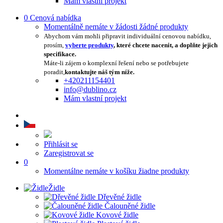
Mám vlastní projekt
0
Cenová nabídka
Momentálně nemáte v žádosti žádné produkty
Abychom vám mohli připravit individuální cenovou nabídku,
prosím,
vyberte produkty
, které chcete nacenit, a doplňte jejich
specifikace.
Máte-li zájem o komplexní řešení nebo se potřebujete
poradit,
kontaktujte náš tým níže.
+420211154401
info@dublino.cz
Mám vlastní projekt
Přihlásit se
Zaregistrovat se
0
Momentálne nemáte v košíku žiadne produkty
Židle
Dřevěné židle
Čalouněné židle
Kovové židle