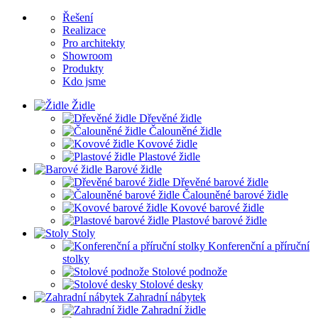
Řešení
Realizace
Pro architekty
Showroom
Produkty
Kdo jsme
Židle
Dřevěné židle
Čalouněné židle
Kovové židle
Plastové židle
Barové židle
Dřevěné barové židle
Čalouněné barové židle
Kovové barové židle
Plastové barové židle
Stoly
Konferenční a příruční
stolky
Stolové podnože
Stolové desky
Zahradní nábytek
Zahradní židle