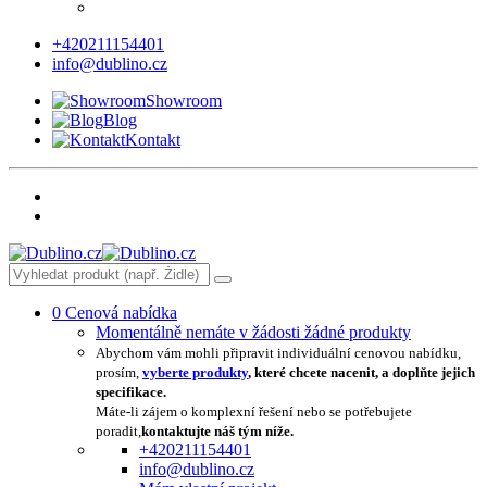
+420211154401
info@dublino.cz
Showroom
Blog
Kontakt
0
Cenová nabídka
Momentálně nemáte v žádosti žádné produkty
Abychom vám mohli připravit individuální cenovou nabídku,
prosím,
vyberte produkty
, které chcete nacenit, a doplňte jejich
specifikace.
Máte-li zájem o komplexní řešení nebo se potřebujete
poradit,
kontaktujte náš tým níže.
+420211154401
info@dublino.cz