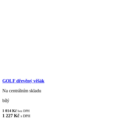
GOLF dřevěný věšák
Na centrálním skladu
bílý
1 014 Kč
bez DPH
1 227 Kč
s DPH