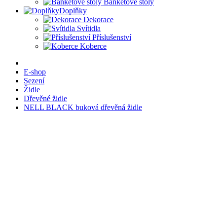
Banketové stoly
Doplňky
Dekorace
Svítidla
Příslušenství
Koberce
E-shop
Sezení
Židle
Dřevěné židle
NELL BLACK buková dřevěná židle