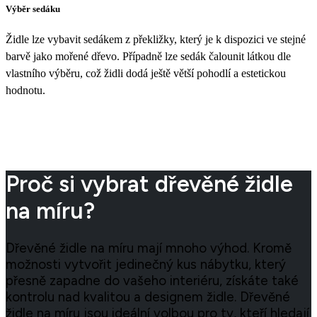
Výběr sedáku
Židle lze vybavit sedákem z překližky, který je k dispozici ve stejné
barvě jako mořené dřevo. Případně lze sedák čalounit látkou dle
vlastního výběru, což židli dodá ještě větší pohodlí a estetickou
hodnotu.
Proč si vybrat dřevěné židle
na míru?
Dřevěné židle na míru mají mnoho výhod. Kromě
možnosti vytvořit jedinečný kus nábytku, který
přesně zapadne do vašeho interiéru, získáte také
kontrolu nad kvalitou a designem židle. Dřevěné
židle na míru jsou ideální volbou pro ty, kteří hledají