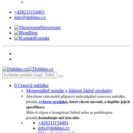
+420211154401
info@dublino.cz
Showroom
Blog
Kontakt
0
Cenová nabídka
Momentálně nemáte v žádosti žádné produkty
Abychom vám mohli připravit individuální cenovou nabídku,
prosím,
vyberte produkty
, které chcete nacenit, a doplňte jejich
specifikace.
Máte-li zájem o komplexní řešení nebo se potřebujete
poradit,
kontaktujte náš tým níže.
+420211154401
info@dublino.cz