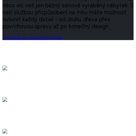
něco víc než jen běžný sériově vyráběný nábytek. S
naší službou přizpůsobení na míru máte možnost
ovlivnit každý detail - od druhu dřeva přes
povrchovou úpravu až po konečný design.
Chci židli na míru
Zobrazit židle