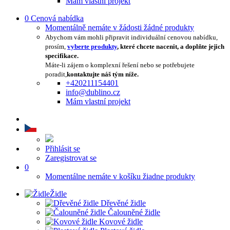
Mám vlastní projekt
0
Cenová nabídka
Momentálně nemáte v žádosti žádné produkty
Abychom vám mohli připravit individuální cenovou nabídku,
prosím,
vyberte produkty
, které chcete nacenit, a doplňte jejich
specifikace.
Máte-li zájem o komplexní řešení nebo se potřebujete
poradit,
kontaktujte náš tým níže.
+420211154401
info@dublino.cz
Mám vlastní projekt
Přihlásit se
Zaregistrovat se
0
Momentálne nemáte v košíku žiadne produkty
Židle
Dřevěné židle
Čalouněné židle
Kovové židle