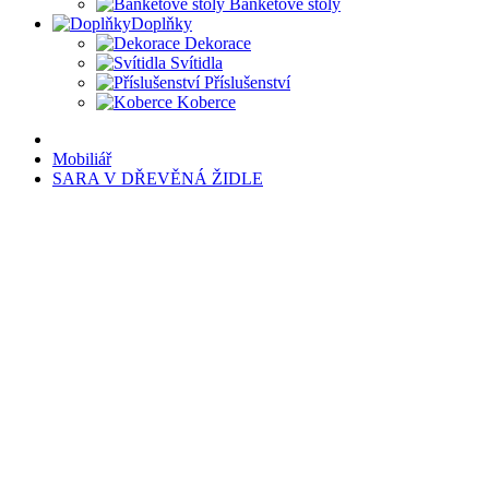
Banketové stoly
Doplňky
Dekorace
Svítidla
Příslušenství
Koberce
Mobiliář
SARA V DŘEVĚNÁ ŽIDLE