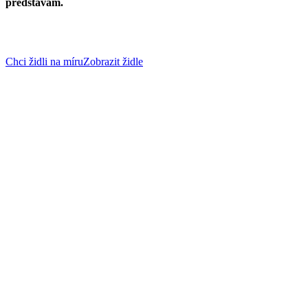
představám.
Chci židli na míru
Zobrazit židle