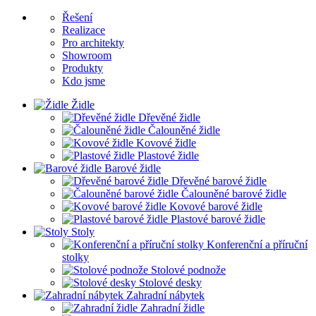
Řešení
Realizace
Pro architekty
Showroom
Produkty
Kdo jsme
Židle
Dřevěné židle
Čalouněné židle
Kovové židle
Plastové židle
Barové židle
Dřevěné barové židle
Čalouněné barové židle
Kovové barové židle
Plastové barové židle
Stoly
Konferenční a příruční
stolky
Stolové podnože
Stolové desky
Zahradní nábytek
Zahradní židle