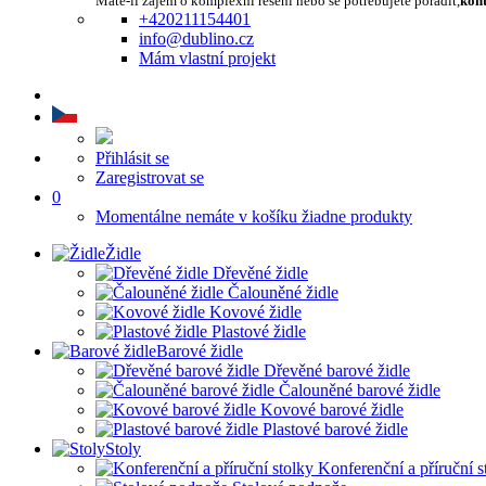
Máte-li zájem o komplexní řešení nebo se potřebujete poradit,
kont
+420211154401
info@dublino.cz
Mám vlastní projekt
Přihlásit se
Zaregistrovat se
0
Momentálne nemáte v košíku žiadne produkty
Židle
Dřevěné židle
Čalouněné židle
Kovové židle
Plastové židle
Barové židle
Dřevěné barové židle
Čalouněné barové židle
Kovové barové židle
Plastové barové židle
Stoly
Konferenční a příruční s