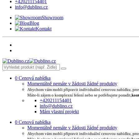
+420211154401
info@dublino.cz
Showroom
Blog
Kontakt
0
Cenová nabídka
Momentálně nemáte v žádosti žádné produkty
Abychom vám mohli připravit individuální cenovou nabídku, pro
Máte-li zájem o komplexní řešení nebo se potřebujete poradit,
kont
+420211154401
info@dublino.cz
Mám vlastní projekt
0
Cenová nabídka
Momentálně nemáte v žádosti žádné produkty
Abychom vám mohli připravit individuální cenovou nabídku, pro