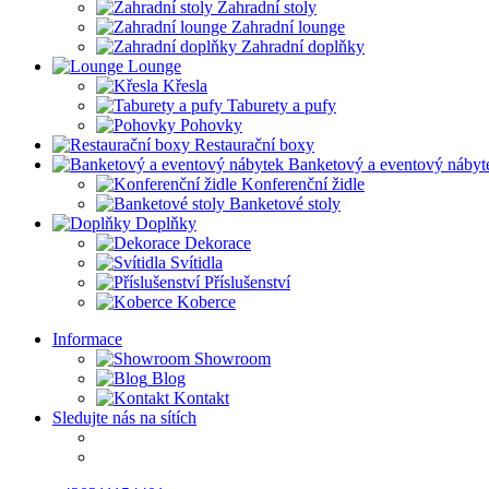
Zahradní stoly
Zahradní lounge
Zahradní doplňky
Lounge
Křesla
Taburety a pufy
Pohovky
Restaurační boxy
Banketový a eventový nábyt
Konferenční židle
Banketové stoly
Doplňky
Dekorace
Svítidla
Příslušenství
Koberce
Informace
Showroom
Blog
Kontakt
Sledujte nás na sítích