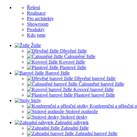
Řešení
Realizace
Pro architekty
Showroom
Produkty
Kdo jsme
Židle
Dřevěné židle
Čalouněné židle
Kovové židle
Plastové židle
Barové židle
Dřevěné barové židle
Čalouněné barové židle
Kovové barové židle
Plastové barové židle
Stoly
Konferenční a příruční s
Stolové podnože
Stolové desky
Zahradní nábytek
Zahradní židle
Zahradní barové židle