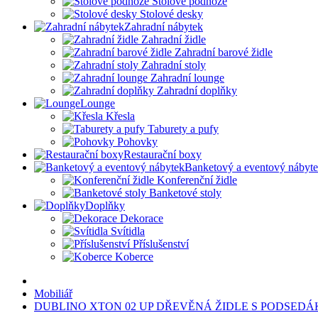
Stolové podnože
Stolové desky
Zahradní nábytek
Zahradní židle
Zahradní barové židle
Zahradní stoly
Zahradní lounge
Zahradní doplňky
Lounge
Křesla
Taburety a pufy
Pohovky
Restaurační boxy
Banketový a eventový nábyt
Konferenční židle
Banketové stoly
Doplňky
Dekorace
Svítidla
Příslušenství
Koberce
Mobiliář
DUBLINO XTON 02 UP DŘEVĚNÁ ŽIDLE S PODSED