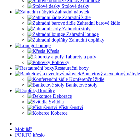
Stolové podnože
Stolové desky
Zahradní nábytek
Zahradní židle
Zahradní barové židle
Zahradní stoly
Zahradní lounge
Zahradní doplňky
Lounge
Křesla
Taburety a pufy
Pohovky
Restaurační boxy
Banketový a eventový nábyt
Konferenční židle
Banketové stoly
Doplňky
Dekorace
Svítidla
Příslušenství
Koberce
Mobiliář
PORTO křeslo