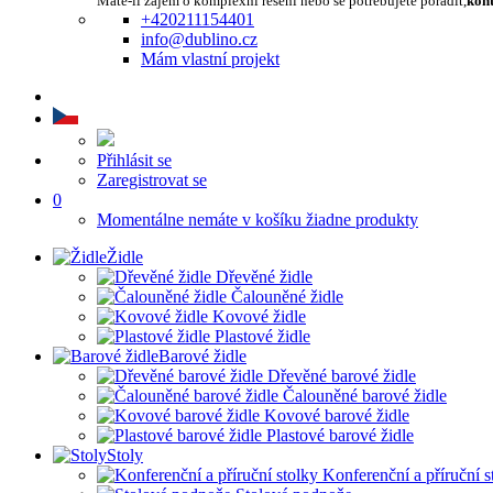
Máte-li zájem o komplexní řešení nebo se potřebujete poradit,
kont
+420211154401
info@dublino.cz
Mám vlastní projekt
Přihlásit se
Zaregistrovat se
0
Momentálne nemáte v košíku žiadne produkty
Židle
Dřevěné židle
Čalouněné židle
Kovové židle
Plastové židle
Barové židle
Dřevěné barové židle
Čalouněné barové židle
Kovové barové židle
Plastové barové židle
Stoly
Konferenční a příruční s