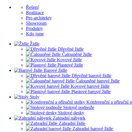
Řešení
Realizace
Pro architekty
Showroom
Produkty
Kdo jsme
Židle
Dřevěné židle
Čalouněné židle
Kovové židle
Plastové židle
Barové židle
Dřevěné barové židle
Čalouněné barové židle
Kovové barové židle
Plastové barové židle
Stoly
Konferenční a příruční s
Stolové podnože
Stolové desky
Zahradní nábytek
Zahradní židle
Zahradní barové židle