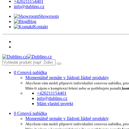
+420211154401
info@dublino.cz
Showroom
Blog
Kontakt
0
Cenová nabídka
Momentálně nemáte v žádosti žádné produkty
Abychom vám mohli připravit individuální cenovou nabídku, pro
Máte-li zájem o komplexní řešení nebo se potřebujete poradit,
kont
+420211154401
info@dublino.cz
Mám vlastní projekt
0
Cenová nabídka
Momentálně nemáte v žádosti žádné produkty
Abychom vám mohli připravit individuální cenovou nabídku, pro