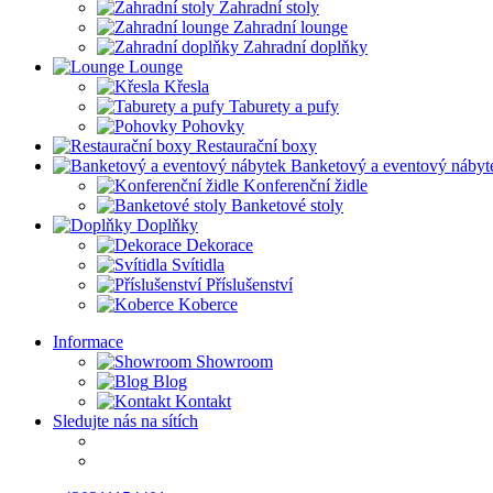
Zahradní stoly
Zahradní lounge
Zahradní doplňky
Lounge
Křesla
Taburety a pufy
Pohovky
Restaurační boxy
Banketový a eventový nábyt
Konferenční židle
Banketové stoly
Doplňky
Dekorace
Svítidla
Příslušenství
Koberce
Informace
Showroom
Blog
Kontakt
Sledujte nás na sítích