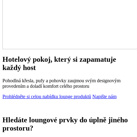
Hotelový pokoj, který si zapamatuje
každý host
Pohodlná křesla, pufy a pohovky zaujmou svým designovým
provedením a doladí komfort celého prostoru
Prohlédněte si celou nabídku lounge produktů
Napište nám
Hledáte loungové prvky do úplně jiného
prostoru?