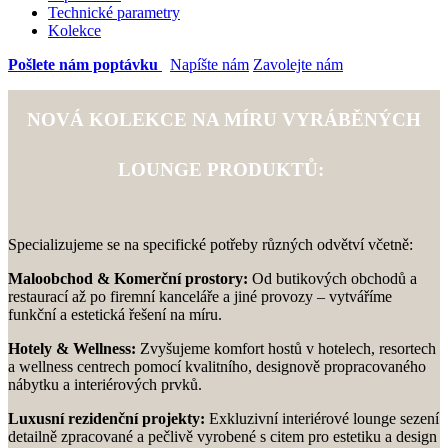
Technické parametry
Kolekce
Pošlete nám poptávku
Napíšte nám
Zavolejte nám
NOVÁ KOLEKCE NA MÍRU VYRÁBĚNÝCH
LOUNGE PRODUKTŮ:
Specializujeme se na specifické potřeby různých odvětví včetně:
Maloobchod & Komerční prostory:
Od butikových obchodů a
restaurací až po firemní kanceláře a jiné provozy – vytváříme
funkční a estetická řešení na míru.
Hotely & Wellness:
Zvyšujeme komfort hostů v hotelech, resortech
a wellness centrech pomocí kvalitního, designově propracovaného
nábytku a interiérových prvků.
Luxusní rezidenční projekty:
Exkluzivní interiérové ​​lounge sezení
detailně zpracované a pečlivě vyrobené s citem pro estetiku a design