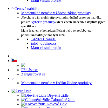
Mám vlastní projekt
0
Cenová nabídka
Momentálně nemáte v žádosti žádné produkty
Abychom vám mohli připravit individuální cenovou nabídku,
prosím,
vyberte produkty
, které chcete nacenit, a doplňte jejich
specifikace.
Máte-li zájem o komplexní řešení nebo se potřebujete
poradit,
kontaktujte náš tým níže.
+420211154401
info@dublino.cz
Mám vlastní projekt
Přihlásit se
Zaregistrovat se
0
Momentálne nemáte v košíku žiadne produkty
Židle
Dřevěné židle
Čalouněné židle
Kovové židle