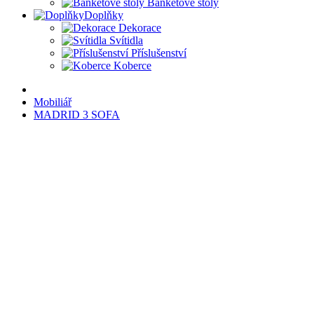
Banketové stoly
Doplňky
Dekorace
Svítidla
Příslušenství
Koberce
Mobiliář
MADRID 3 SOFA