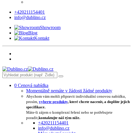
+420211154401
info@dublino.cz
Showroom
Blog
Kontakt
0
Cenová nabídka
Momentálně nemáte v žádosti žádné produkty
Abychom vám mohli připravit individuální cenovou nabídku,
prosím,
vyberte produkty
, které chcete nacenit, a doplňte jejich
specifikace.
Máte-li zájem o komplexní řešení nebo se potřebujete
poradit,
kontaktujte náš tým níže.
+420211154401
info@dublino.cz