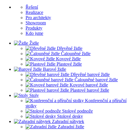
Řešení
Realizace
Pro architekty
Showroom
Produkty
Kdo jsme
Židle
Dřevěné židle
Čalouněné židle
Kovové židle
Plastové židle
Barové židle
Dřevěné barové židle
Čalouněné barové židle
Kovové barové židle
Plastové barové židle
Stoly
Konferenční a příruční
stolky
Stolové podnože
Stolové desky
Zahradní nábytek
Zahradní židle