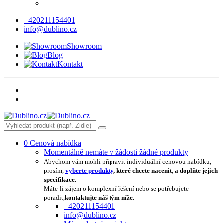
+420211154401
info@dublino.cz
Showroom
Blog
Kontakt
0
Cenová nabídka
Momentálně nemáte v žádosti žádné produkty
Abychom vám mohli připravit individuální cenovou nabídku,
prosím,
vyberte produkty
, které chcete nacenit, a doplňte jejich
specifikace.
Máte-li zájem o komplexní řešení nebo se potřebujete
poradit,
kontaktujte náš tým níže.
+420211154401
info@dublino.cz