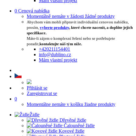
Mám vlastní projekt
0
Cenová nabídka
Momentálně nemáte v žádosti žádné produkty
Abychom vám mohli připravit individuální cenovou nabídku,
prosím,
vyberte produkty
, které chcete nacenit, a doplňte jejich
specifikace.
Máte-li zájem o komplexní řešení nebo se potřebujete
poradit,
kontaktujte náš tým níže.
+420211154401
info@dublino.cz
Mám vlastní projekt
Přihlásit se
Zaregistrovat se
0
Momentálne nemáte v košíku žiadne produkty
Židle
Dřevěné židle
Čalouněné židle
Kovové židle