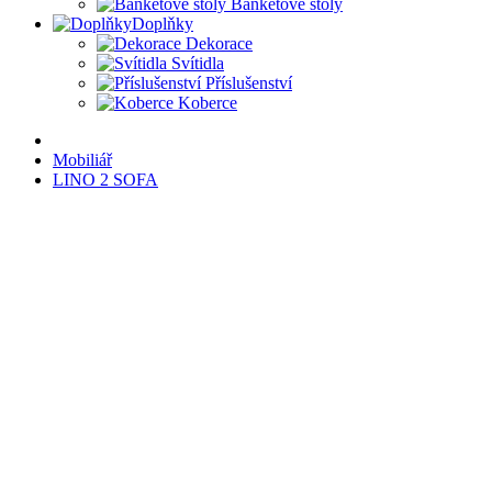
Banketové stoly
Doplňky
Dekorace
Svítidla
Příslušenství
Koberce
Mobiliář
LINO 2 SOFA