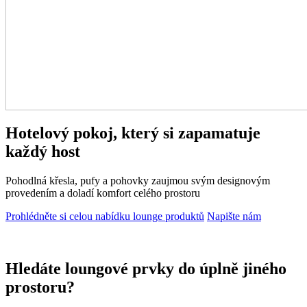
Hotelový pokoj, který si zapamatuje
každý host
Pohodlná křesla, pufy a pohovky zaujmou svým designovým
provedením a doladí komfort celého prostoru
Prohlédněte si celou nabídku lounge produktů
Napište nám
Hledáte loungové prvky do úplně jiného
prostoru?