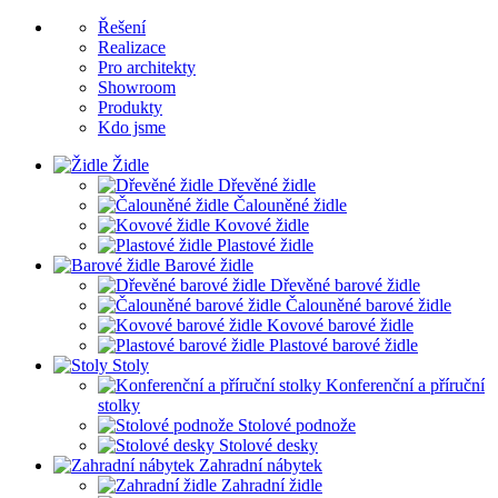
Řešení
Realizace
Pro architekty
Showroom
Produkty
Kdo jsme
Židle
Dřevěné židle
Čalouněné židle
Kovové židle
Plastové židle
Barové židle
Dřevěné barové židle
Čalouněné barové židle
Kovové barové židle
Plastové barové židle
Stoly
Konferenční a příruční
stolky
Stolové podnože
Stolové desky
Zahradní nábytek
Zahradní židle