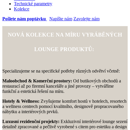
Technické parametry
Kolekce
Pošlete nám poptávku
Napíšte nám
Zavolejte nám
NOVÁ KOLEKCE NA MÍRU VYRÁBĚNÝCH
LOUNGE PRODUKTŮ:
Specializujeme se na specifické potřeby různých odvětví včetně:
Maloobchod & Komerční prostory:
Od butikových obchodů a
restaurací až po firemní kanceláře a jiné provozy – vytváříme
funkční a estetická řešení na míru.
Hotely & Wellness:
Zvyšujeme komfort hostů v hotelech, resortech
a wellness centrech pomocí kvalitního, designově propracovaného
nábytku a interiérových prvků.
Luxusní rezidenční projekty:
Exkluzivní interiérové ​​lounge sezení
detailně zpracované a pečlivě vyrobené s citem pro estetiku a design