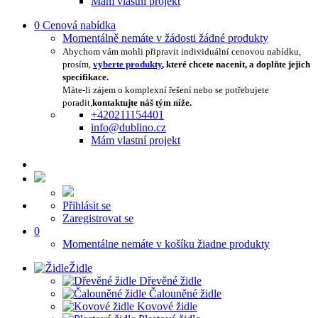
Mám vlastní projekt
0
Cenová nabídka
Momentálně nemáte v žádosti žádné produkty
Abychom vám mohli připravit individuální cenovou nabídku,
prosím,
vyberte produkty
, které chcete nacenit, a doplňte jejich
specifikace.
Máte-li zájem o komplexní řešení nebo se potřebujete
poradit,
kontaktujte náš tým níže.
+420211154401
info@dublino.cz
Mám vlastní projekt
Přihlásit se
Zaregistrovat se
0
Momentálne nemáte v košíku žiadne produkty
Židle
Dřevěné židle
Čalouněné židle
Kovové židle