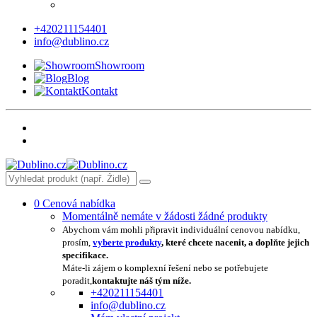
+420211154401
info@dublino.cz
Showroom
Blog
Kontakt
0
Cenová nabídka
Momentálně nemáte v žádosti žádné produkty
Abychom vám mohli připravit individuální cenovou nabídku,
prosím,
vyberte produkty
, které chcete nacenit, a doplňte jejich
specifikace.
Máte-li zájem o komplexní řešení nebo se potřebujete
poradit,
kontaktujte náš tým níže.
+420211154401
info@dublino.cz