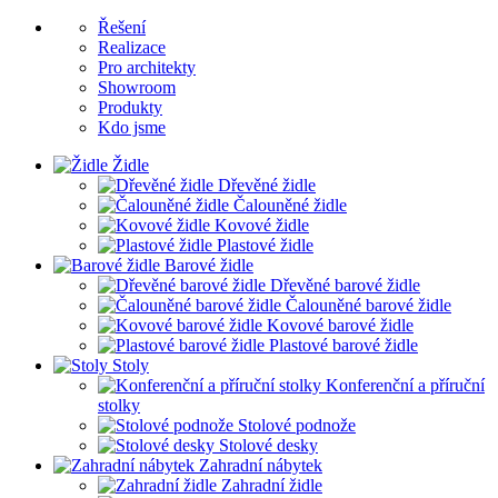
Řešení
Realizace
Pro architekty
Showroom
Produkty
Kdo jsme
Židle
Dřevěné židle
Čalouněné židle
Kovové židle
Plastové židle
Barové židle
Dřevěné barové židle
Čalouněné barové židle
Kovové barové židle
Plastové barové židle
Stoly
Konferenční a příruční
stolky
Stolové podnože
Stolové desky
Zahradní nábytek
Zahradní židle