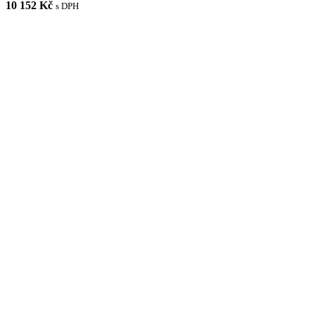
10 152 Kč
s DPH