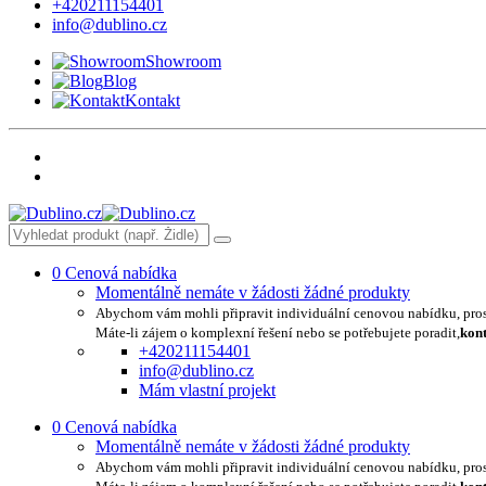
+420211154401
info@dublino.cz
Showroom
Blog
Kontakt
0
Cenová nabídka
Momentálně nemáte v žádosti žádné produkty
Abychom vám mohli připravit individuální cenovou nabídku, pro
Máte-li zájem o komplexní řešení nebo se potřebujete poradit,
kont
+420211154401
info@dublino.cz
Mám vlastní projekt
0
Cenová nabídka
Momentálně nemáte v žádosti žádné produkty
Abychom vám mohli připravit individuální cenovou nabídku, pro