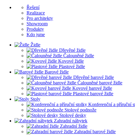
Řešení
Realizace
Pro architekty
Showroom
Produkty
Kdo jsme
Židle
Dřevěné židle
Čalouněné židle
Kovové židle
Plastové židle
Barové židle
Dřevěné barové židle
Čalouněné barové židle
Kovové barové židle
Plastové barové židle
Stoly
Konferenční a příruční s
Stolové podnože
Stolové desky
Zahradní nábytek
Zahradní židle
Zahradní barové židle