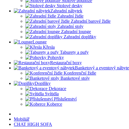
Stolové podnože
Stolové desky
Zahradní nábytek
Zahradní židle
Zahradní barové židle
Zahradní stoly
Zahradní lounge
Zahradní doplňky
Lounge
Křesla
Taburety a pufy
Pohovky
Restaurační boxy
Banketový a eventový nábyt
Konferenční židle
Banketové stoly
Doplňky
Dekorace
Svítidla
Příslušenství
Koberce
Mobiliář
CHAT HIGH SOFA