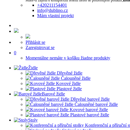
Máte-li zájem o komplexní řešení nebo se potřebujete poradit,
kont
+420211154401
info@dublino.cz
Mám vlastní projekt
Přihlásit se
Zaregistrovat se
0
Momentálne nemáte v košíku žiadne produkty
Židle
Dřevěné židle
Čalouněné židle
Kovové židle
Plastové židle
Barové židle
Dřevěné barové židle
Čalouněné barové židle
Kovové barové židle
Plastové barové židle
Stoly
Konferenční a příruční s