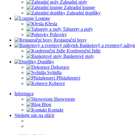
Zahradní stoly
Zahradní lounge
Zahradní doplňky
Lounge
Křesla
Taburety a pufy
Pohovky
Restaurační boxy
Banketový a eventový nábyt
Konferenční židle
Banketové stoly
Doplňky
Dekorace
Svítidla
Příslušenství
Koberce
Informace
Showroom
Blog
Kontakt
Sledujte nás na sítích