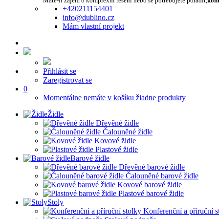
Máte-li zájem o komplexní řešení nebo se potřebujete poradit,
kont
+420211154401
info@dublino.cz
Mám vlastní projekt
Přihlásit se
Zaregistrovat se
0
Momentálne nemáte v košíku žiadne produkty
Židle
Dřevěné židle
Čalouněné židle
Kovové židle
Plastové židle
Barové židle
Dřevěné barové židle
Čalouněné barové židle
Kovové barové židle
Plastové barové židle
Stoly
Konferenční a příruční s