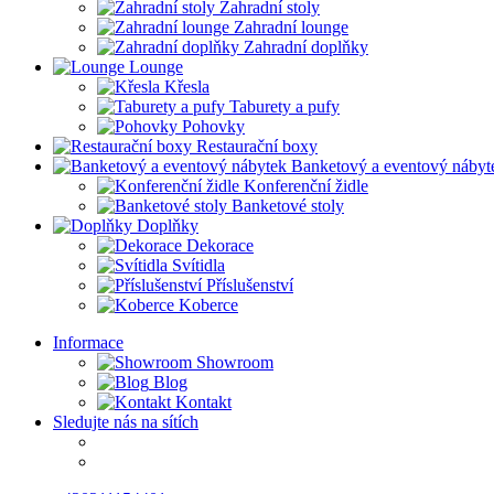
Zahradní stoly
Zahradní lounge
Zahradní doplňky
Lounge
Křesla
Taburety a pufy
Pohovky
Restaurační boxy
Banketový a eventový nábyt
Konferenční židle
Banketové stoly
Doplňky
Dekorace
Svítidla
Příslušenství
Koberce
Informace
Showroom
Blog
Kontakt
Sledujte nás na sítích