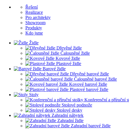
Řešení
Realizace
Pro architekty
Showroom
Produkty
Kdo jsme
Židle
Dřevěné židle
Čalouněné židle
Kovové židle
Plastové židle
Barové židle
Dřevěné barové židle
Čalouněné barové židle
Kovové barové židle
Plastové barové židle
Stoly
Konferenční a příruční s
Stolové podnože
Stolové desky
Zahradní nábytek
Zahradní židle
Zahradní barové židle