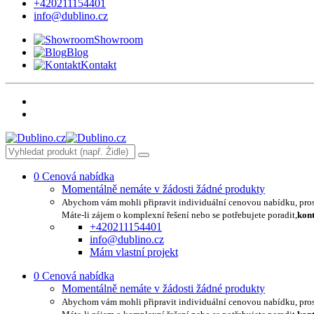
+420211154401
info@dublino.cz
Showroom
Blog
Kontakt
0
Cenová nabídka
Momentálně nemáte v žádosti žádné produkty
Abychom vám mohli připravit individuální cenovou nabídku, pro
Máte-li zájem o komplexní řešení nebo se potřebujete poradit,
kont
+420211154401
info@dublino.cz
Mám vlastní projekt
0
Cenová nabídka
Momentálně nemáte v žádosti žádné produkty
Abychom vám mohli připravit individuální cenovou nabídku, pro