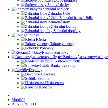
Stolové podnože
Stolové desky
Zahradní nábytek
Zahradní židle
Zahradní barové židle
Zahradní stoly
Zahradní lounge
Zahradní doplňky
Lounge
Křesla
Taburety a pufy
Pohovky
Restaurační boxy
Banketový a eventový nábyt
Konferenční židle
Banketové stoly
Doplňky
Dekorace
Svítidla
Příslušenství
Koberce
Mobiliář
BEN KŘESLO