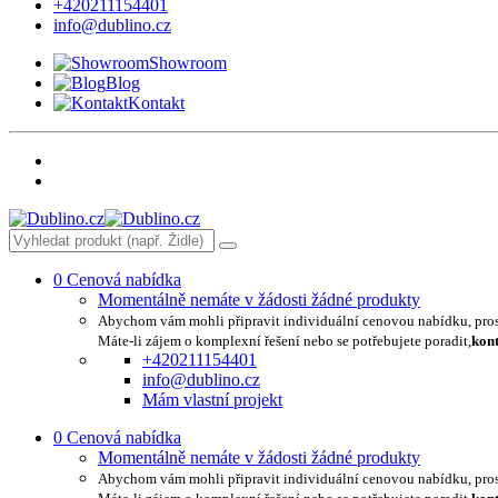
+420211154401
info@dublino.cz
Showroom
Blog
Kontakt
0
Cenová nabídka
Momentálně nemáte v žádosti žádné produkty
Abychom vám mohli připravit individuální cenovou nabídku, pro
Máte-li zájem o komplexní řešení nebo se potřebujete poradit,
kont
+420211154401
info@dublino.cz
Mám vlastní projekt
0
Cenová nabídka
Momentálně nemáte v žádosti žádné produkty
Abychom vám mohli připravit individuální cenovou nabídku, pro