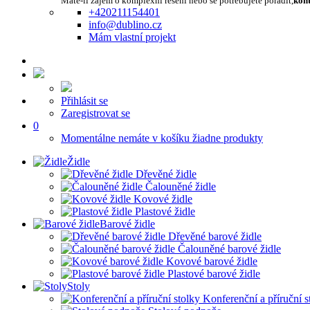
Máte-li zájem o komplexní řešení nebo se potřebujete poradit,
kont
+420211154401
info@dublino.cz
Mám vlastní projekt
Přihlásit se
Zaregistrovat se
0
Momentálne nemáte v košíku žiadne produkty
Židle
Dřevěné židle
Čalouněné židle
Kovové židle
Plastové židle
Barové židle
Dřevěné barové židle
Čalouněné barové židle
Kovové barové židle
Plastové barové židle
Stoly
Konferenční a příruční s