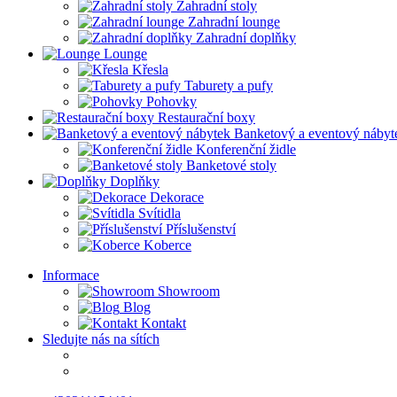
Zahradní stoly
Zahradní lounge
Zahradní doplňky
Lounge
Křesla
Taburety a pufy
Pohovky
Restaurační boxy
Banketový a eventový nábyt
Konferenční židle
Banketové stoly
Doplňky
Dekorace
Svítidla
Příslušenství
Koberce
Informace
Showroom
Blog
Kontakt
Sledujte nás na sítích