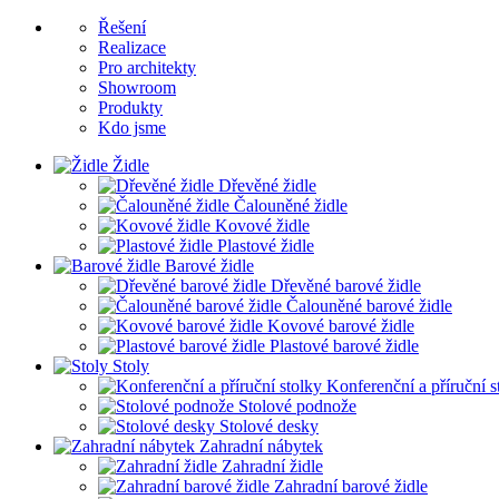
Řešení
Realizace
Pro architekty
Showroom
Produkty
Kdo jsme
Židle
Dřevěné židle
Čalouněné židle
Kovové židle
Plastové židle
Barové židle
Dřevěné barové židle
Čalouněné barové židle
Kovové barové židle
Plastové barové židle
Stoly
Konferenční a příruční s
Stolové podnože
Stolové desky
Zahradní nábytek
Zahradní židle
Zahradní barové židle