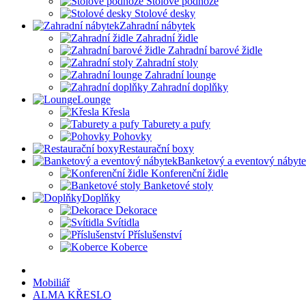
Stolové podnože
Stolové desky
Zahradní nábytek
Zahradní židle
Zahradní barové židle
Zahradní stoly
Zahradní lounge
Zahradní doplňky
Lounge
Křesla
Taburety a pufy
Pohovky
Restaurační boxy
Banketový a eventový nábyt
Konferenční židle
Banketové stoly
Doplňky
Dekorace
Svítidla
Příslušenství
Koberce
Mobiliář
ALMA KŘESLO