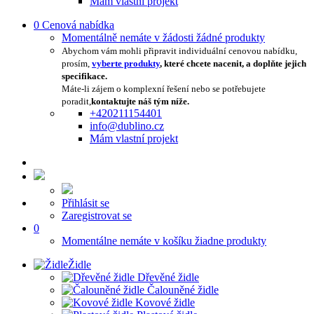
Mám vlastní projekt
0
Cenová nabídka
Momentálně nemáte v žádosti žádné produkty
Abychom vám mohli připravit individuální cenovou nabídku,
prosím,
vyberte produkty
, které chcete nacenit, a doplňte jejich
specifikace.
Máte-li zájem o komplexní řešení nebo se potřebujete
poradit,
kontaktujte náš tým níže.
+420211154401
info@dublino.cz
Mám vlastní projekt
Přihlásit se
Zaregistrovat se
0
Momentálne nemáte v košíku žiadne produkty
Židle
Dřevěné židle
Čalouněné židle
Kovové židle