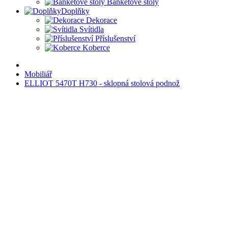
Banketové stoly
Doplňky
Dekorace
Svítidla
Příslušenství
Koberce
Mobiliář
ELLIOT 5470T H730 - sklopná stolová podnož