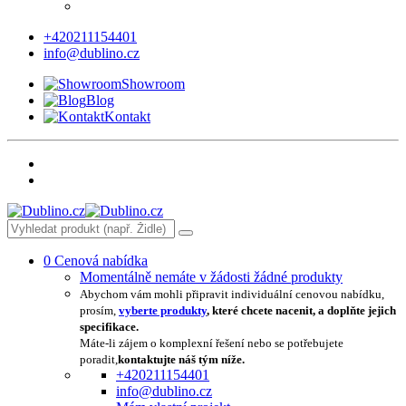
+420211154401
info@dublino.cz
Showroom
Blog
Kontakt
0
Cenová nabídka
Momentálně nemáte v žádosti žádné produkty
Abychom vám mohli připravit individuální cenovou nabídku,
prosím,
vyberte produkty
, které chcete nacenit, a doplňte jejich
specifikace.
Máte-li zájem o komplexní řešení nebo se potřebujete
poradit,
kontaktujte náš tým níže.
+420211154401
info@dublino.cz