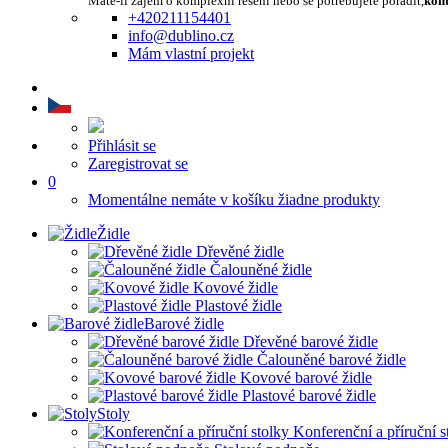
Máte-li zájem o komplexní řešení nebo se potřebujete poradit,
kont
+420211154401
info@dublino.cz
Mám vlastní projekt
Přihlásit se
Zaregistrovat se
0
Momentálne nemáte v košíku žiadne produkty
Židle
Dřevěné židle
Čalouněné židle
Kovové židle
Plastové židle
Barové židle
Dřevěné barové židle
Čalouněné barové židle
Kovové barové židle
Plastové barové židle
Stoly
Konferenční a příruční s