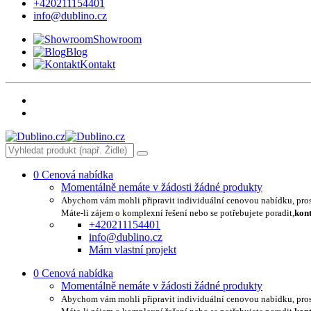
+420211154401
info@dublino.cz
Showroom
Blog
Kontakt
0
Cenová nabídka
Momentálně nemáte v žádosti žádné produkty
Abychom vám mohli připravit individuální cenovou nabídku, pro
Máte-li zájem o komplexní řešení nebo se potřebujete poradit,
kont
+420211154401
info@dublino.cz
Mám vlastní projekt
0
Cenová nabídka
Momentálně nemáte v žádosti žádné produkty
Abychom vám mohli připravit individuální cenovou nabídku, pro