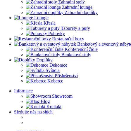
Zahradní stoly
Zahradní lounge
Zahradní doplňky
Lounge
Křesla
Taburety a pufy
Pohovky
Restaurační boxy
Banketový a eventový nábyt
Konferenční židle
Banketové stoly
Doplňky
Dekorace
Svítidla
Příslušenství
Koberce
Informace
Showroom
Blog
Kontakt
Sledujte nás na sítích