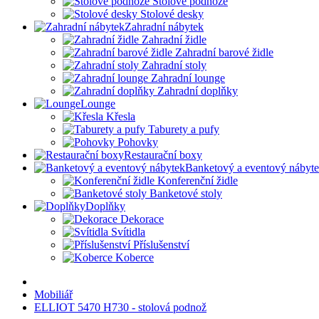
Stolové podnože
Stolové desky
Zahradní nábytek
Zahradní židle
Zahradní barové židle
Zahradní stoly
Zahradní lounge
Zahradní doplňky
Lounge
Křesla
Taburety a pufy
Pohovky
Restaurační boxy
Banketový a eventový nábyt
Konferenční židle
Banketové stoly
Doplňky
Dekorace
Svítidla
Příslušenství
Koberce
Mobiliář
ELLIOT 5470 H730 - stolová podnož