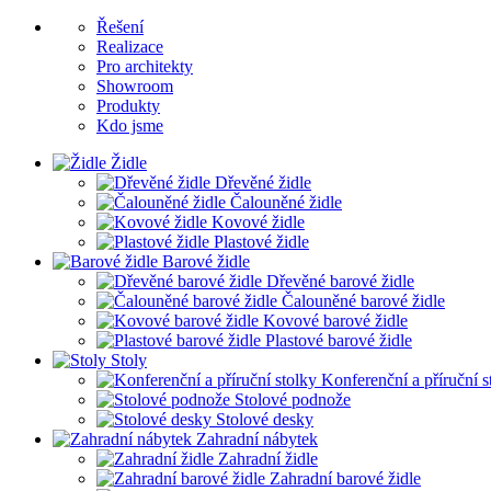
Řešení
Realizace
Pro architekty
Showroom
Produkty
Kdo jsme
Židle
Dřevěné židle
Čalouněné židle
Kovové židle
Plastové židle
Barové židle
Dřevěné barové židle
Čalouněné barové židle
Kovové barové židle
Plastové barové židle
Stoly
Konferenční a příruční s
Stolové podnože
Stolové desky
Zahradní nábytek
Zahradní židle
Zahradní barové židle