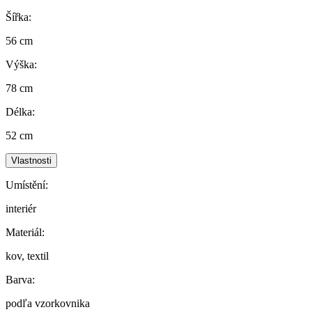
Šířka:
56 cm
Výška:
78 cm
Délka:
52 cm
Vlastnosti
Umístění:
interiér
Materiál:
kov, textil
Barva:
podľa vzorkovnika