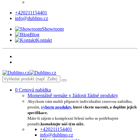
+420211154401
info@dublino.cz
Showroom
Blog
Kontakt
0
Cenová nabídka
Momentálně nemáte v žádosti žádné produkty
Abychom vám mohli připravit individuální cenovou nabídku,
prosím,
vyberte produkty
, které chcete nacenit, a doplňte jejich
specifikace.
Máte-li zájem o komplexní řešení nebo se potřebujete
poradit,
kontaktujte náš tým níže.
+420211154401
info@dublino.cz