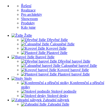
Řešení
Realizace
Pro architekty
Showroom
Produkty
Kdo jsme
Židle
Dřevěné židle
Čalouněné židle
Kovové židle
Plastové židle
Barové židle
Dřevěné barové židle
Čalouněné barové židle
Kovové barové židle
Plastové barové židle
Stoly
Konferenční a příruční
stolky
Stolové podnože
Stolové desky
Zahradní nábytek
Zahradní židle