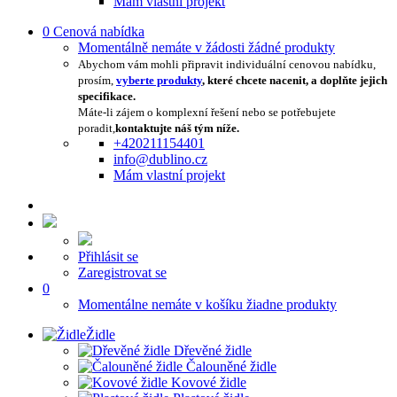
Mám vlastní projekt
0
Cenová nabídka
Momentálně nemáte v žádosti žádné produkty
Abychom vám mohli připravit individuální cenovou nabídku,
prosím,
vyberte produkty
, které chcete nacenit, a doplňte jejich
specifikace.
Máte-li zájem o komplexní řešení nebo se potřebujete
poradit,
kontaktujte náš tým níže.
+420211154401
info@dublino.cz
Mám vlastní projekt
Přihlásit se
Zaregistrovat se
0
Momentálne nemáte v košíku žiadne produkty
Židle
Dřevěné židle
Čalouněné židle
Kovové židle