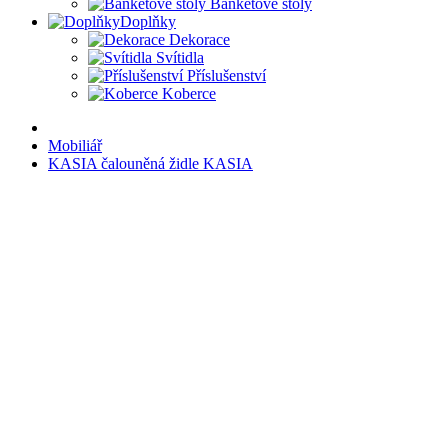
Banketové stoly
Doplňky
Dekorace
Svítidla
Příslušenství
Koberce
Mobiliář
KASIA čalouněná židle KASIA