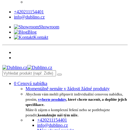
+420211154401
info@dublino.cz
Showroom
Blog
Kontakt
0
Cenová nabídka
Momentálně nemáte v žádosti žádné produkty
Abychom vám mohli připravit individuální cenovou nabídku,
prosím,
vyberte produkty
, které chcete nacenit, a doplňte jejich
specifikace.
Máte-li zájem o komplexní řešení nebo se potřebujete
poradit,
kontaktujte náš tým níže.
+420211154401
info@dublino.cz