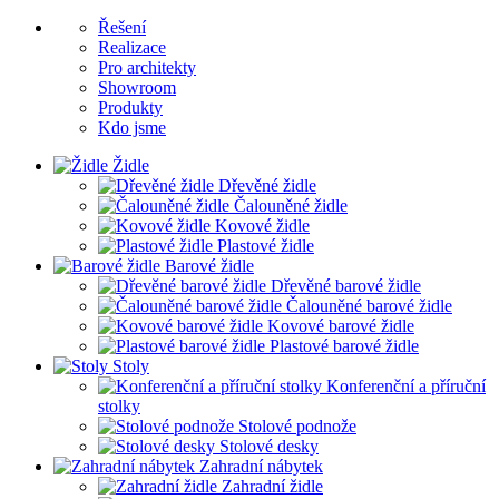
Řešení
Realizace
Pro architekty
Showroom
Produkty
Kdo jsme
Židle
Dřevěné židle
Čalouněné židle
Kovové židle
Plastové židle
Barové židle
Dřevěné barové židle
Čalouněné barové židle
Kovové barové židle
Plastové barové židle
Stoly
Konferenční a příruční
stolky
Stolové podnože
Stolové desky
Zahradní nábytek
Zahradní židle