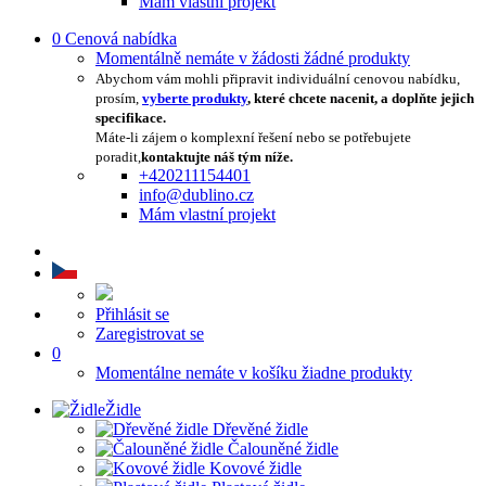
Mám vlastní projekt
0
Cenová nabídka
Momentálně nemáte v žádosti žádné produkty
Abychom vám mohli připravit individuální cenovou nabídku,
prosím,
vyberte produkty
, které chcete nacenit, a doplňte jejich
specifikace.
Máte-li zájem o komplexní řešení nebo se potřebujete
poradit,
kontaktujte náš tým níže.
+420211154401
info@dublino.cz
Mám vlastní projekt
Přihlásit se
Zaregistrovat se
0
Momentálne nemáte v košíku žiadne produkty
Židle
Dřevěné židle
Čalouněné židle
Kovové židle