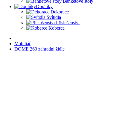
Banketové stoly
Doplňky
Dekorace
Svítidla
Příslušenství
Koberce
Mobiliář
DOME 260 zahradní židle