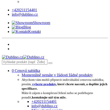
+420211154401
info@dublino.cz
Showroom
Blog
Kontakt
0
Cenová nabídka
Momentálně nemáte v žádosti žádné produkty
Abychom vám mohli připravit individuální cenovou nabídku,
prosím,
vyberte produkty
, které chcete nacenit, a doplňte jejich
specifikace.
Máte-li zájem o komplexní řešení nebo se potřebujete
poradit,
kontaktujte náš tým níže.
+420211154401
info@dublino.cz