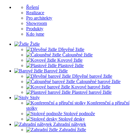
Řešení
Realizace
Pro architekty
Showroom
Produkty
Kdo jsme
Židle
Dřevěné židle
Čalouněné židle
Kovové židle
Plastové židle
Barové židle
Dřevěné barové židle
Čalouněné barové židle
Kovové barové židle
Plastové barové židle
Stoly
Konferenční a příruční
stolky
Stolové podnože
Stolové desky
Zahradní nábytek
Zahradní židle