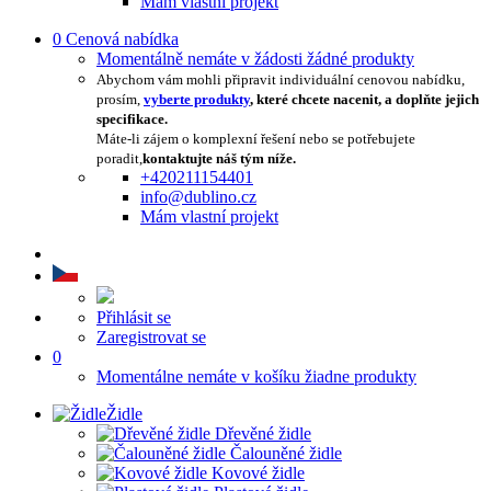
Mám vlastní projekt
0
Cenová nabídka
Momentálně nemáte v žádosti žádné produkty
Abychom vám mohli připravit individuální cenovou nabídku,
prosím,
vyberte produkty
, které chcete nacenit, a doplňte jejich
specifikace.
Máte-li zájem o komplexní řešení nebo se potřebujete
poradit,
kontaktujte náš tým níže.
+420211154401
info@dublino.cz
Mám vlastní projekt
Přihlásit se
Zaregistrovat se
0
Momentálne nemáte v košíku žiadne produkty
Židle
Dřevěné židle
Čalouněné židle
Kovové židle