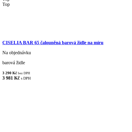
Top
CISELIA BAR 65 čalouněná barová židle na míru
Na objednávku
barová židle
3 290 Kč
bez DPH
3 981 Kč
s DPH