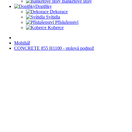
Banketové stoly
Doplňky
Dekorace
Svítidla
Příslušenství
Koberce
Mobiliář
CONCRETE 855 H1100 - stolová podnož